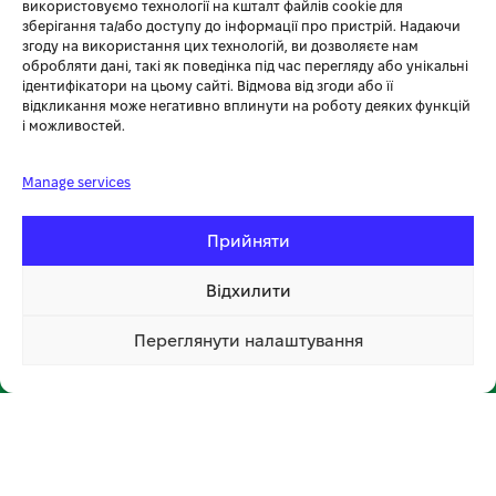
+38 (096) 185-94-30
використовуємо технології на кшталт файлів cookie для
зберігання та/або доступу до інформації про пристрій. Надаючи
+380 (96) 796 14 54
згоду на використання цих технологій, ви дозволяєте нам
обробляти дані, такі як поведінка під час перегляду або унікальні
ідентифікатори на цьому сайті. Відмова від згоди або її
🏪 МАГАЗИН KOSA У ТЕРНОПОЛІ
відкликання може негативно вплинути на роботу деяких функцій
і можливостей.
вул. Бродівська, 14
🕘 Пн–Нд: 08:00–20:00 📞
096 796 14 54
Manage services
Прийняти
Відхилити
Переглянути налаштування
📍 Відкрити на мапі