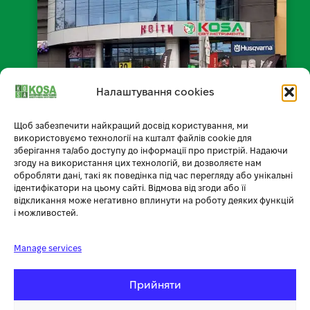
Налаштування cookies
Щоб забезпечити найкращий досвід користування, ми
📍 Відкрити на мапі
використовуємо технології на кшталт файлів cookie для
зберігання та/або доступу до інформації про пристрій. Надаючи
згоду на використання цих технологій, ви дозволяєте нам
обробляти дані, такі як поведінка під час перегляду або унікальні
ідентифікатори на цьому сайті. Відмова від згоди або її
Умови доставки
відкликання може негативно вплинути на роботу деяких функцій
і можливостей.
Умови оплати
Manage services
Обмін товару
Повернення товару
Прийняти
Публічний договір