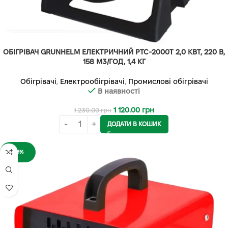
ОБІГРІВАЧ GRUNHELM ЕЛЕКТРИЧНИЙ PTC-2000T 2,0 КВТ, 220 В,
158 М3/ГОД, 1,4 КГ
Обігрівачі
,
Електрообігрівачі
,
Промислові обігрівачі
В наявності
1 120.00
грн
1 230.00
грн
ДОДАТИ В КОШИК
-13%