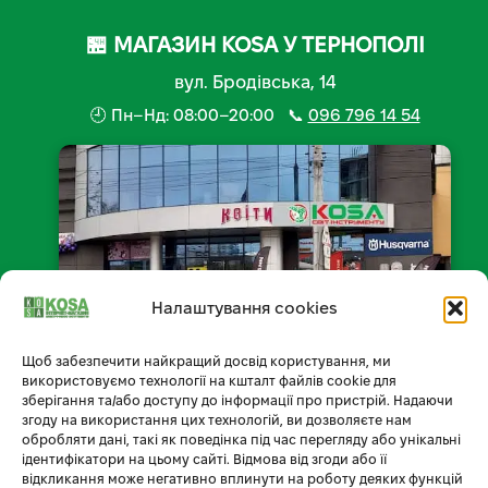
🏪 МАГАЗИН KOSA У ТЕРНОПОЛІ
вул. Бродівська, 14
🕘 Пн–Нд: 08:00–20:00 📞
096 796 14 54
Налаштування cookies
Щоб забезпечити найкращий досвід користування, ми
📍 Відкрити на мапі
використовуємо технології на кшталт файлів cookie для
зберігання та/або доступу до інформації про пристрій. Надаючи
згоду на використання цих технологій, ви дозволяєте нам
обробляти дані, такі як поведінка під час перегляду або унікальні
ідентифікатори на цьому сайті. Відмова від згоди або її
відкликання може негативно вплинути на роботу деяких функцій
Умови доставки