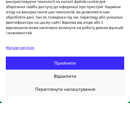
+38 (096) 185-94-30
використовуємо технології на кшталт файлів cookie для
зберігання та/або доступу до інформації про пристрій. Надаючи
+380 (96) 796 14 54
згоду на використання цих технологій, ви дозволяєте нам
обробляти дані, такі як поведінка під час перегляду або унікальні
ідентифікатори на цьому сайті. Відмова від згоди або її
🏪 МАГАЗИН KOSA У ТЕРНОПОЛІ
відкликання може негативно вплинути на роботу деяких функцій
і можливостей.
вул. Бродівська, 14
🕘 Пн–Нд: 08:00–20:00 📞
096 796 14 54
Manage services
Прийняти
Відхилити
Переглянути налаштування
📍 Відкрити на мапі