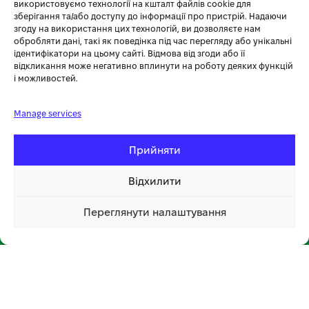
+38 (096) 185-94-30
використовуємо технології на кшталт файлів cookie для
зберігання та/або доступу до інформації про пристрій. Надаючи
+380 (96) 796 14 54
згоду на використання цих технологій, ви дозволяєте нам
обробляти дані, такі як поведінка під час перегляду або унікальні
ідентифікатори на цьому сайті. Відмова від згоди або її
🏪 МАГАЗИН KOSA У ТЕРНОПОЛІ
відкликання може негативно вплинути на роботу деяких функцій
і можливостей.
вул. Бродівська, 14
🕘 Пн–Нд: 08:00–20:00 📞
096 796 14 54
Manage services
Прийняти
Відхилити
Переглянути налаштування
📍 Відкрити на мапі