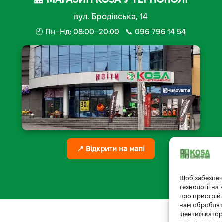
вул. Бродівська, 14
🕘 Пн–Нд: 08:00–20:00 📞
096 796 14 54
📍 Відкрити на мапі
Щоб забезпеч
технології на
про пристрій.
нам обробляти
ідентифікатор