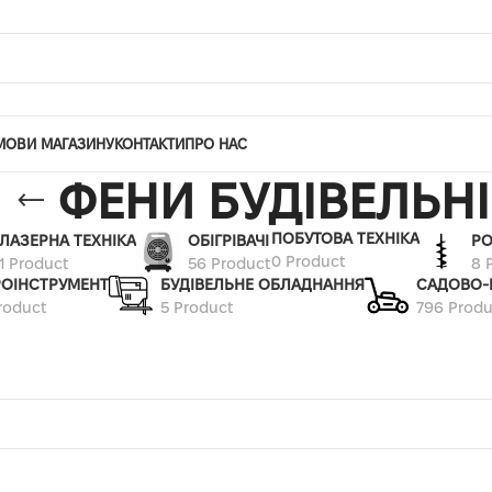
МОВИ МАГАЗИНУ
КОНТАКТИ
ПРО НАС
ФЕНИ БУДІВЕЛЬНІ
ПОБУТОВА ТЕХНІКА
ЛАЗЕРНА ТЕХНІКА
ОБІГРІВАЧІ
РО
0 Product
1 Product
56 Product
8 
РОІНСТРУМЕНТ
БУДІВЕЛЬНЕ ОБЛАДНАННЯ
САДОВО-
roduct
5 Product
796 Produ