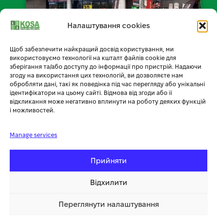
Налаштування cookies
Щоб забезпечити найкращий досвід користування, ми
📍 Відкрити на мапі
використовуємо технології на кшталт файлів cookie для
зберігання та/або доступу до інформації про пристрій. Надаючи
згоду на використання цих технологій, ви дозволяєте нам
обробляти дані, такі як поведінка під час перегляду або унікальні
ідентифікатори на цьому сайті. Відмова від згоди або її
Умови доставки
відкликання може негативно вплинути на роботу деяких функцій
і можливостей.
Умови оплати
Manage services
Обмін товару
Повернення товару
Прийняти
Публічний договір
Відхилити
Політика конфіденційності
Переглянути налаштування