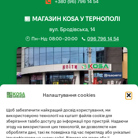
+380 (96) 796 14 54
🏪 МАГАЗИН KOSA У ТЕРНОПОЛІ
вул. Бродівська, 14
🕘 Пн–Нд: 08:00–20:00 📞
096 796 14 54
Налаштування cookies
Щоб забезпечити найкращий досвід користування, ми
📍 Відкрити на мапі
використовуємо технології на кшталт файлів cookie для
зберігання та/або доступу до інформації про пристрій. Надаючи
згоду на використання цих технологій, ви дозволяєте нам
обробляти дані, такі як поведінка під час перегляду або унікальні
ідентифікатори на цьому сайті. Відмова від згоди або її