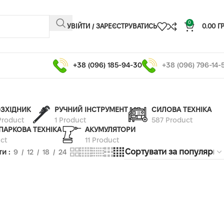
0
УВІЙТИ / ЗАРЕЄСТРУВАТИСЬ
0.00
Г
+38 (096) 185-94-30
+38 (096) 796-14-
ЗХІДНИК
РУЧНИЙ ІНСТРУМЕНТ
СИЛОВА ТЕХНІКА
Product
1 Product
587 Product
ПАРКОВА ТЕХНІКА
АКУМУЛЯТОРИ
ct
11 Product
ти
9
12
18
24