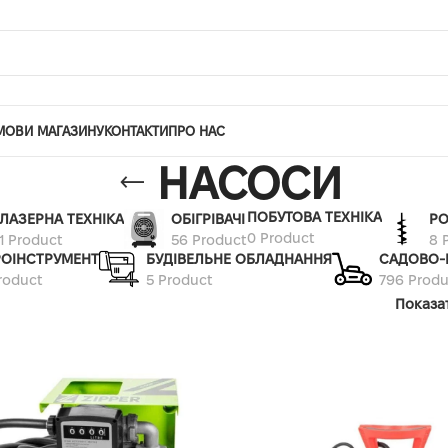
МОВИ МАГАЗИНУ
КОНТАКТИ
ПРО НАС
НАСОСИ
ПОБУТОВА ТЕХНІКА
ЛАЗЕРНА ТЕХНІКА
ОБІГРІВАЧІ
РО
0 Product
1 Product
56 Product
8 
РОІНСТРУМЕНТ
БУДІВЕЛЬНЕ ОБЛАДНАННЯ
САДОВО-
roduct
5 Product
796 Produ
Показа