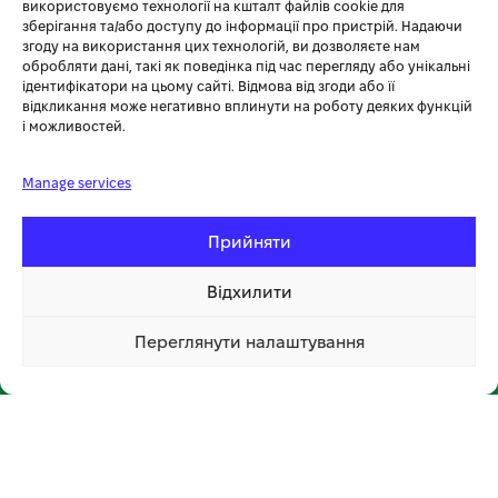
+38 (096) 185-94-30
використовуємо технології на кшталт файлів cookie для
зберігання та/або доступу до інформації про пристрій. Надаючи
+380 (96) 796 14 54
згоду на використання цих технологій, ви дозволяєте нам
обробляти дані, такі як поведінка під час перегляду або унікальні
ідентифікатори на цьому сайті. Відмова від згоди або її
🏪 МАГАЗИН KOSA У ТЕРНОПОЛІ
відкликання може негативно вплинути на роботу деяких функцій
і можливостей.
вул. Бродівська, 14
🕘 Пн–Нд: 08:00–20:00 📞
096 796 14 54
Manage services
Прийняти
Відхилити
Переглянути налаштування
📍 Відкрити на мапі