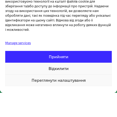
+38 (096) 185-94-30
використовуємо технології на кшталт файлів cookie для
зберігання та/або доступу до інформації про пристрій. Надаючи
+380 (96) 796 14 54
згоду на використання цих технологій, ви дозволяєте нам
обробляти дані, такі як поведінка під час перегляду або унікальні
ідентифікатори на цьому сайті. Відмова від згоди або її
🏪 МАГАЗИН KOSA У ТЕРНОПОЛІ
відкликання може негативно вплинути на роботу деяких функцій
і можливостей.
вул. Бродівська, 14
🕘 Пн–Нд: 08:00–20:00 📞
096 796 14 54
Manage services
Прийняти
Відхилити
Переглянути налаштування
📍 Відкрити на мапі