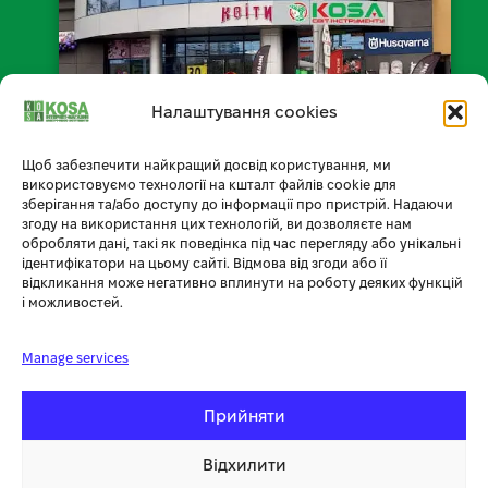
Налаштування cookies
Щоб забезпечити найкращий досвід користування, ми
📍 Відкрити на мапі
використовуємо технології на кшталт файлів cookie для
зберігання та/або доступу до інформації про пристрій. Надаючи
згоду на використання цих технологій, ви дозволяєте нам
обробляти дані, такі як поведінка під час перегляду або унікальні
ідентифікатори на цьому сайті. Відмова від згоди або її
Умови доставки
відкликання може негативно вплинути на роботу деяких функцій
і можливостей.
Умови оплати
Manage services
Обмін товару
Повернення товару
Прийняти
Публічний договір
Відхилити