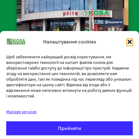
Налаштування cookies
Щоб забезпечити найкращий досвід користування, ми
📍 Відкрити на мапі
використовуємо технології на кшталт файлів cookie для
зберігання та/або доступу до інформації про пристрій. Надаючи
згоду на використання цих технологій, ви дозволяєте нам
обробляти дані, такі як поведінка під час перегляду або унікальні
ідентифікатори на цьому сайті. Відмова від згоди або її
Умови доставки
відкликання може негативно вплинути на роботу деяких функцій
і можливостей.
Умови оплати
Manage services
Обмін товару
Повернення товару
Прийняти