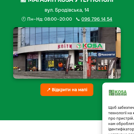
вул. Бродівська, 14
🕘 Пн–Нд: 08:00–20:00 📞
096 796 14 54
📍 Відкрити на мапі
Щоб забезпеч
технології на
про пристрій.
нам обробляти
ідентифікатор