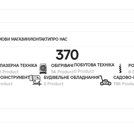
МОВИ МАГАЗИНУ
КОНТАКТИ
ПРО НАС
370
ПОБУТОВА ТЕХНІКА
ЛАЗЕРНА ТЕХНІКА
ОБІГРІВАЧІ
РО
0 Product
1 Product
56 Product
8 
РОІНСТРУМЕНТ
БУДІВЕЛЬНЕ ОБЛАДНАННЯ
САДОВО-
roduct
5 Product
796 Produ