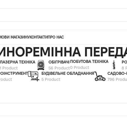
МОВИ МАГАЗИНУ
КОНТАКТИ
ПРО НАС
ИНОРЕМІННА ПЕРЕД
ПОБУТОВА ТЕХНІКА
ЛАЗЕРНА ТЕХНІКА
ОБІГРІВАЧІ
РО
0 Product
1 Product
56 Product
8 
РОІНСТРУМЕНТ
БУДІВЕЛЬНЕ ОБЛАДНАННЯ
САДОВО-
roduct
5 Product
796 Produ