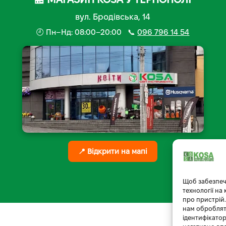
вул. Бродівська, 14
🕘 Пн–Нд: 08:00–20:00 📞
096 796 14 54
📍 Відкрити на мапі
Щоб забезпеч
технології на
про пристрій.
нам обробляти
ідентифікатор