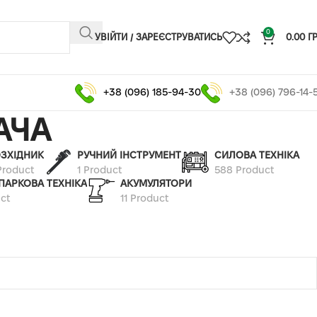
0
УВІЙТИ / ЗАРЕЄСТРУВАТИСЬ
0.00
Г
+38 (096) 185-94-30
+38 (096) 796-14-
АЧА
ЗХІДНИК
РУЧНИЙ ІНСТРУМЕНТ
СИЛОВА ТЕХНІКА
Product
1 Product
588 Product
ПАРКОВА ТЕХНІКА
АКУМУЛЯТОРИ
ct
11 Product