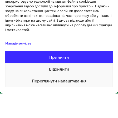
+38 (096) 185-94-30
використовуємо технології на кшталт файлів cookie для
зберігання та/або доступу до інформації про пристрій. Надаючи
+380 (96) 796 14 54
згоду на використання цих технологій, ви дозволяєте нам
обробляти дані, такі як поведінка під час перегляду або унікальні
ідентифікатори на цьому сайті. Відмова від згоди або її
🏪 МАГАЗИН KOSA У ТЕРНОПОЛІ
відкликання може негативно вплинути на роботу деяких функцій
і можливостей.
вул. Бродівська, 14
🕘 Пн–Нд: 08:00–20:00 📞
096 796 14 54
Manage services
Прийняти
Відхилити
Переглянути налаштування
📍 Відкрити на мапі