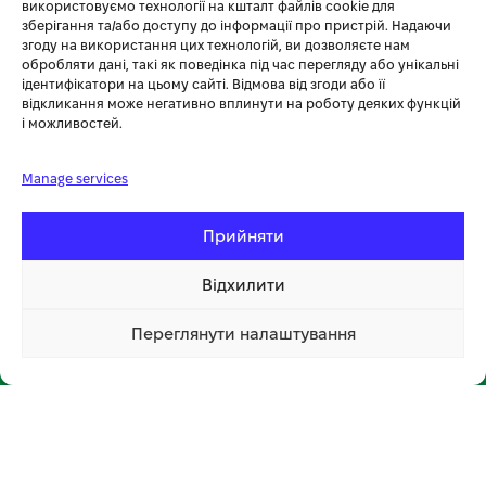
+38 (096) 185-94-30
використовуємо технології на кшталт файлів cookie для
зберігання та/або доступу до інформації про пристрій. Надаючи
+380 (96) 796 14 54
згоду на використання цих технологій, ви дозволяєте нам
обробляти дані, такі як поведінка під час перегляду або унікальні
ідентифікатори на цьому сайті. Відмова від згоди або її
🏪 МАГАЗИН KOSA У ТЕРНОПОЛІ
відкликання може негативно вплинути на роботу деяких функцій
і можливостей.
вул. Бродівська, 14
🕘 Пн–Нд: 08:00–20:00 📞
096 796 14 54
Manage services
Прийняти
Відхилити
Переглянути налаштування
📍 Відкрити на мапі