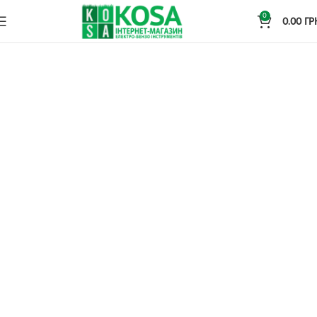
0
0.00
ГР