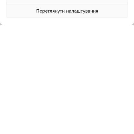
ЧИТАТИ ДАЛІ
Переглянути налаштування
964 460.00 грн
Купити
Графік роботи
Понеділок – Неділя з 8:00 до 20:00
Працюємо без вихідних
КОНТАКТИ
kosa.shop2023@gmail.com