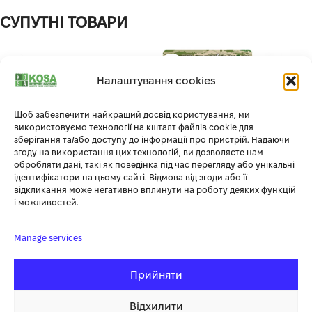
СУПУТНІ ТОВАРИ
Налаштування cookies
Щоб забезпечити найкращий досвід користування, ми
використовуємо технології на кшталт файлів cookie для
зберігання та/або доступу до інформації про пристрій. Надаючи
згоду на використання цих технологій, ви дозволяєте нам
обробляти дані, такі як поведінка під час перегляду або унікальні
ідентифікатори на цьому сайті. Відмова від згоди або її
відкликання може негативно вплинути на роботу деяких функцій
ІНВЕРТОРНИЙ ГЕНЕРАТОР 3
БЕНЗИНОВЫЙ ГЕНЕРАТОР
і можливостей.
КІЛОВАТА EDON PT-4000C
HYUNDAI HHY 10000FE ATS (8
КВТ)
Manage services
Силова техніка
,
Генератори
В наявності
Силова техніка
,
Генератори
Out of stock
Прийняти
19 900.00
грн
49 980.00
грн
ДОДАТИ В КОШИК
Відхилити