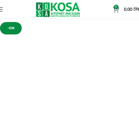
0
0.00
ГР
-12%