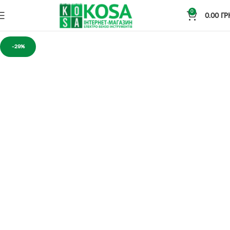
0
0.00
ГР
-29%