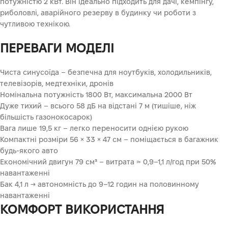
потужністю 2 кВт. Він ідеально підходить для дачі, кемпінгу,
риболовлі, аварійного резерву в будинку чи роботи з
чутливою технікою.
ПЕРЕВАГИ МОДЕЛІ
Чиста синусоїда – безпечна для ноутбуків, холодильників,
телевізорів, медтехніки, дронів
Номінальна потужність 1800 Вт, максимальна 2000 Вт
Дуже тихий – всього 58 дБ на відстані 7 м (тишіше, ніж
більшість газонокосарок)
Вага лише 19,5 кг – легко переносити однією рукою
Компактні розміри 56 × 33 × 47 см – поміщається в багажник
будь-якого авто
Економічний двигун 79 см³ – витрата ≈ 0,9–1,1 л/год при 50%
навантаженні
Бак 4,1 л → автономність до 9–12 годин на половинному
навантаженні
КОМФОРТ ВИКОРИСТАННЯ