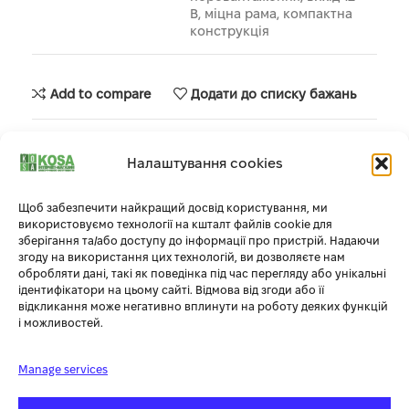
В, міцна рама, компактна
конструкція
Add to compare
Додати до списку бажань
Артикул:
967 66 51‑07
Налаштування cookies
Категорії:
Генератори
,
Силова техніка
Щоб забезпечити найкращий досвід користування, ми
використовуємо технології на кшталт файлів cookie для
Опис
зберігання та/або доступу до інформації про пристрій. Надаючи
згоду на використання цих технологій, ви дозволяєте нам
Генератор Husqvarna G3200P 2.8-3 кВт
– це портативний
обробляти дані, такі як поведінка під час перегляду або унікальні
однофазний генератор, призначений для резервного або
ідентифікатори на цьому сайті. Відмова від згоди або її
постійного живлення. Він має номінальну потужність 2,8 кВт і
відкликання може негативно вплинути на роботу деяких функцій
максимальну потужність 3 кВт, що робить його ідеальним для
і можливостей.
живлення таких пристроїв, як холодильники, телевізори,
комп’ютери та освітлення.
Manage services
G3200P оснащений 4-тактним бензиновим двигуном