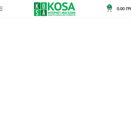
0
0.00
ГР