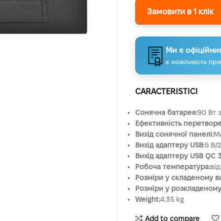
Замовити в 1 клік
Ми є офіційни
є можливість при
CARACTERISTICI
Сонячна батарея:
90 Вт 
Ефективність перетворе
Вихід сонячної панелі:
Ма
Вихід адаптеру USB:
5 В/2
Вихід адаптеру USB QC 3
Робоча температура:
від
Розміри у складеному ви
Розміри у розкладеному 
Weight:
4.35 kg
Add to compare