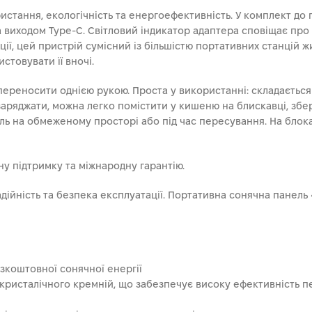
стання, екологічність та енергоефективність. У комплект до 
 виходом Type-C. Світловий індикатор адаптера сповіщає про д
ції, цей пристрій сумісний із більшістю портативних станцій 
стовувати її вночі.
переносити однією рукою. Проста у використанні: складається
аряджати, можна легко помістити у кишеню на блискавці, збері
ь на обмеженому просторі або під час пересування. На блока
ну підтримку та міжнародну гарантію.
адійність та безпека експлуатації. Портативна сонячна панель
зкоштовної сонячної енергії
кристалічного кремній, що забезпечує високу ефективність пе