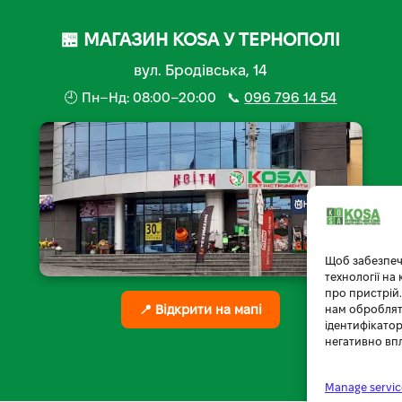
🏪 МАГАЗИН KOSA У ТЕРНОПОЛІ
вул. Бродівська, 14
🕘 Пн–Нд: 08:00–20:00 📞
096 796 14 54
Щоб забезпеч
технології на
про пристрій.
📍 Відкрити на мапі
нам обробляти
ідентифікатор
негативно вп
Manage servic