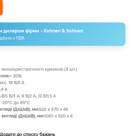
м дилером фірми - Kohnen & Sohnen
дбати з ПДВ.
з монокристалічного кремнію (3 шт.)
ння:
< 20%
кс. 18 В/5 A
,4 A
.0:
5 В/3 A, 9 В/2 A, 12 В/1.5 A
 -20°C до 85°C
гляді (ДxШxВ), мм:
520 x 370 x 45
вигляді (ДxШxВ), мм:
1280 x 520 x 4
Додати до списку бажань