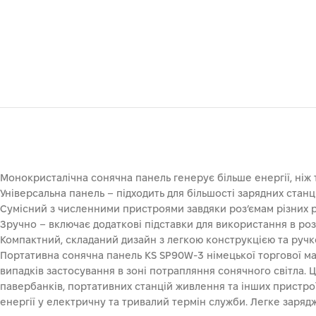
Монокристалічна сонячна панель генерує більше енергії, ніж 
Універсальна панель – підходить для більшості зарядних станц
Сумісний з численними пристроями завдяки роз’ємам різних р
Зручно – включає додаткові підставки для використання в р
Компактний, складаний дизайн з легкою конструкцією та руч
Портативна сонячна панель KS SP90W-3 німецької торгової мар
випадків застосування в зоні потрапляння сонячного світла. Ц
павербанків, портативних станцій живлення та інших пристро
енергії у електричну та тривалий термін служби. Легке заряд