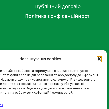
Публічний договір
Політика конфіденційності
Налаштування cookies
ити найкращий досвід користування, ми використовуємо
 кшталт файлів cookie для зберігання та/або доступу до інформації
 Надаючи згоду на використання цих технологій, ви дозволяєте
 дані, такі як поведінка під час перегляду або унікальні
и на цьому сайті. Відмова від згоди або її відкликання може
линути на роботу деяких функцій і можливостей.
es