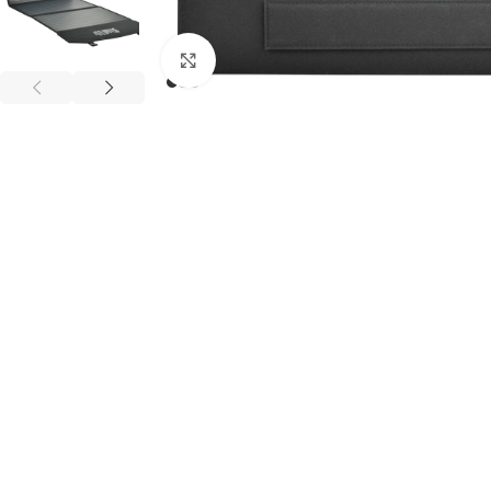
Клацніть, щоб збільшити