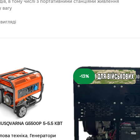
адів, в тому числі з портативними станціями живлення
у вагу
вигляді
-13%
USQVARNA G5500P 5-5.5 КВТ
лова техніка
,
Генератори