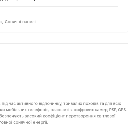
а
,
Сонячні панелі
ід час активного відпочинку, тривалих походів та для всіх
ки мобільних телефонів, планшетів, цифрових камер, PSP, GPS,
абезпечують високий коефіцієнт перетворення світлової
овної сонячної енергії.