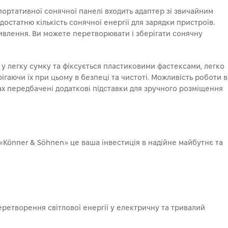
портативної сонячної панелі входить адаптер зі звичайним
остатню кількість сонячної енергії для зарядки пристроїв.
живлення. Ви можете перетворювати і зберігати сонячну
 у легку сумку та фіксується пластиковими фастексами, легко
гаючи їх при цьому в безпеці та чистоті. Можливість роботи в
х передбачені додаткові підставки для зручного розміщення
 «Könner & Söhnen» це ваша інвестиція в надійне майбутнє та
ретворення світлової енергії у електричну та тривалий