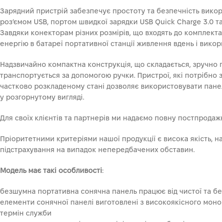
Зарядний пристрій забезпечує простоту та безпечність викори
роз’ємом USB, портом швидкої зарядки USB Quick Charge 3.0 та
Завдяки конекторам різних розмірів, що входять до комплекта
енергію в батареї портативної станції живлення вдень і викори
Надзвичайно компактна конструкція, що складається, зручно 
транспортується за допомогою ручки. Пристрої, які потрібно з
частково розкладеному стані дозволяє використовувати панел
у розгорнутому вигляді.
Для своїх клієнтів та партнерів ми надаємо повну постпродаж
Пріоритетними критеріями нашої продукції є висока якість, н
підстрахування на випадок непередбачених обставин.
Модель має такі особливості
:
безшумна портативна сонячна панель працює від чистої та бе
елементи сонячної панелі виготовлені з високоякісного моно
термін служби