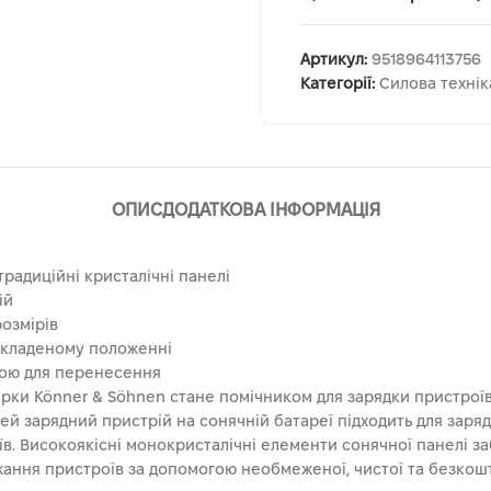
Артикул:
9518964113756
Категорії:
Силова технік
ОПИС
ДОДАТКОВА ІНФОРМАЦІЯ
традиційні кристалічні панелі
ій
озмірів
озкладеному положенні
кою для перенесення
ки Könner & Söhnen стане помічником для зарядки пристроїв п
ей зарядний пристрій на сонячній батареї підходить для заряд
їв. Високоякісні монокристалічні елементи сонячної панелі з
жання пристроїв за допомогою необмеженої, чистої та безкошт