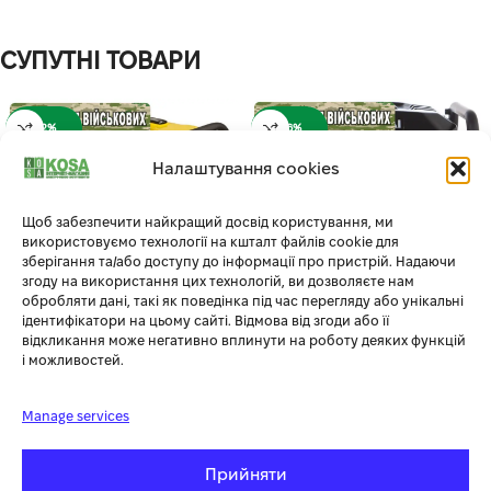
СУПУТНІ ТОВАРИ
-12%
-16%
Налаштування cookies
Щоб забезпечити найкращий досвід користування, ми
використовуємо технології на кшталт файлів cookie для
зберігання та/або доступу до інформації про пристрій. Надаючи
згоду на використання цих технологій, ви дозволяєте нам
обробляти дані, такі як поведінка під час перегляду або унікальні
ідентифікатори на цьому сайті. Відмова від згоди або її
БЕНЗИНОВЫЙ ГЕНЕРАТОР
відкликання може негативно вплинути на роботу деяких функцій
ГЕНЕРАТОР ІНВЕРТОРНИЙ
HYUNDAI HHY 3050FE
і можливостей.
БЕНЗИНОВИЙ 3.0/3.5КВТ 7Л 4-
Х ТАКТНИЙ РУЧНИЙ ЗАПУСК
Dozer
,
Силова техніка
,
SIGMA
Генератори
Manage services
Out of stock
Силова техніка
,
Генератори
19 700.00
грн
23 580.00
грн
Прийняти
Out of stock