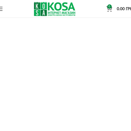
0
0.00
ГР