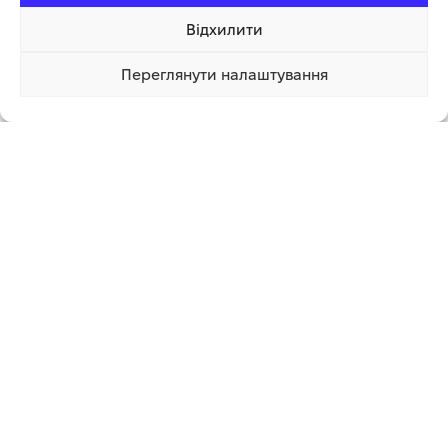
ЧИТАТИ ДАЛІ
Відхилити
17 690.00
грн
20 000.00
грн
ЧИТАТИ ДАЛІ
Переглянути налаштування
815 050.00 грн
Купити
Графік роботи
Понеділок – Неділя з 8:00 до 20:00
Працюємо без вихідних