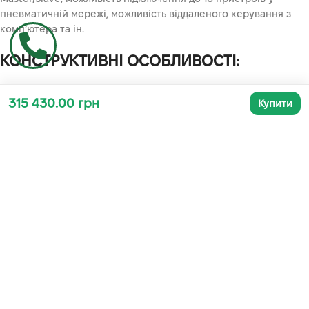
пневматичній мережі, можливість віддаленого керування з
комп’ютера та ін.
КОНСТРУКТИВНІ ОСОБЛИВОСТІ:
Електронне управління з серії МАМ дозволяє
315 430.00 грн
Купити
задавати параметри, в тому числі: інтервали
технічного огляду, аварійні сигнали про
відключення живлення, зміна напрямку фаз, обрив
фази, перегрів та ін. режим Master / Slave,
можливість підключення до 16 пристроїв в
пневматичну мережу можливість віддаленого
управління з комп’ютера та ін.
Міцна, компактна конструкція гвинтового
компресора від європейського виробника.
Спеціальна конструкція повітрявипускного отвору
для більш ефективної роботи.