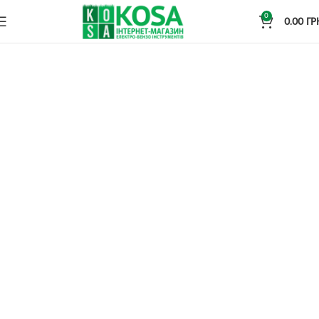
0
0.00
ГР