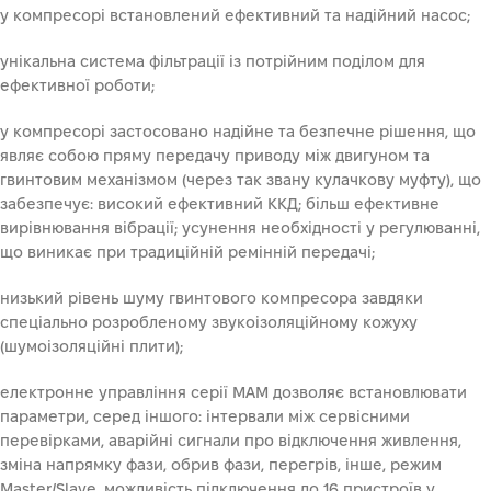
у компресорі встановлений ефективний та надійний насос;
унікальна система фільтрації із потрійним поділом для
ефективної роботи;
у компресорі застосовано надійне та безпечне рішення, що
являє собою пряму передачу приводу між двигуном та
гвинтовим механізмом (через так звану кулачкову муфту), що
забезпечує: високий ефективний ККД; більш ефективне
вирівнювання вібрації; усунення необхідності у регулюванні,
що виникає при традиційній ремінній передачі;
низький рівень шуму гвинтового компресора завдяки
спеціально розробленому звукоізоляційному кожуху
(шумоізоляційні плити);
електронне управління серії MAM дозволяє встановлювати
параметри, серед іншого: інтервали між сервісними
перевірками, аварійні сигнали про відключення живлення,
зміна напрямку фази, обрив фази, перегрів, інше, режим
Master/Slave, можливість підключення до 16 пристроїв у