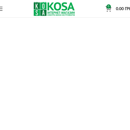
0
0.00
ГР