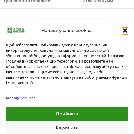
Транспортні габарити
550х390х78 мм
Налаштування cookies
Ми впевнені, що наші ціни найвигідніші. Але якщо Ви
знайдете дешевше, ми підготуємо для Вас ексклюзивну
пропозицію
Щоб забезпечити найкращий досвід користування, ми
використовуємо технології на кшталт файлів cookie для
зберігання та/або доступу до інформації про пристрій. Надаючи
згоду на використання цих технологій, ви дозволяєте нам
Додаткова інформація
обробляти дані, такі як поведінка під час перегляду або унікальні
ідентифікатори на цьому сайті. Відмова від згоди або її
відкликання може негативно вплинути на роботу деяких функцій
і можливостей.
СУПУТНІ ТОВАРИ
Manage services
-32%
-16%
Прийняти
Відхилити