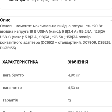
Опис
Основні моменти: максимальна вихідна потужність 120 Вт
вихідна напруга 18 В USB-A (макс.): 5 В|3,4 А ; 9В|2,5А ; 12В|2А
USB-C (макс.): 5 В|3 А ; 9В|3А ; 12В|3А ;; 15В|3А розмір
контактного адаптера (DC5521 = стандартний, DC7909, DS5525,
DC35135)
ХАРАКТЕРИСТИКА
ЗНАЧЕННЯ
вага брутто
4,90 кг
вага нетто
4,50 кг
Гарантія
12