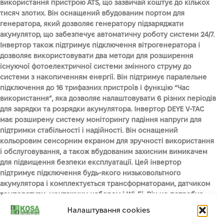
використання пристрою ATS, що зазвичай коштує до кількох
тисяч злотих. Він оснащений вбудованим портом для
генератора, який дозволяє генератору підзаряджати
акумулятор, що забезпечує автоматичну роботу системи 24/7.
Інвертор також підтримує підключення вітрогенератора і
дозволяє використовувати два методи для розширення
існуючої фотоелектричної системи змінного струму до
системи з накопиченням енергії. Він підтримує паралельне
підключення до 16 трифазних пристроїв і функцію “Час
використання”, яка дозволяє налаштовувати 6 різних періодів
для зарядки та розрядки акумулятора. Інвертор DEYE V-TAC
має розширену систему моніторингу падіння напруги для
підтримки стабільності і надійності. Він оснащений
кольоровим сенсорним екраном для зручності використання
і обслуговування, а також вбудованим захисним вимикачем
для підвищення безпеки експлуатації. Цей інвертор
підтримує підключення будь-якого низьковольтного
акумулятора і комплектується трансформаторами, датчиком
температури, монтажним набором і Wi-Fi. Він не потребує
встановлення Smart Meter і автоматично перемикається на
Налаштування cookies
аварійне живлення за 0,4 секунди. Інвертор DEYE V-TAC має