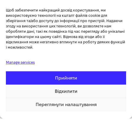
постійне навантаження на одну фазу 5 кВт. Він сумісний з
Щоб забезпечити найкращий досвід користування, ми
додатками DEYE і SOLARMAN для зручного моніторингу та
використовуємо технології на кшталт файлів cookie для
управління.
зберігання та/або доступу до інформації про пристрій. Надаючи
згоду на використання цих технологій, ви дозволяєте нам
обробляти дані, такі як поведінка під час перегляду або унікальні
ХАРАКТЕРИСТИКА
ЗНАЧЕННЯ
ідентифікатори на цьому сайті. Відмова від згоди або її
відкликання може негативно вплинути на роботу деяких функцій
і можливостей.
Вага
33,6 кг
Manage services
ГАБАРИТНІ РОЗМІРИ
422x702x281 мм
Прийняти
Споживана потужність
6 кВт
Відхилити
Сертифікати
CE, EMC, ROHS
Переглянути налаштування
Температура
-25 +60
152 200.00 грн
Купити
1 клік
Ми впевнені, що наші ціни найвигідніші. Але якщо Ви