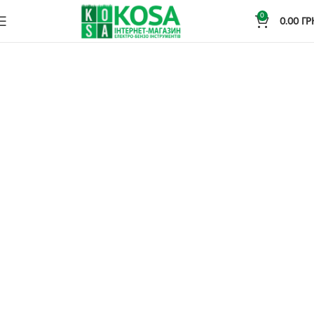
0
0.00
ГР