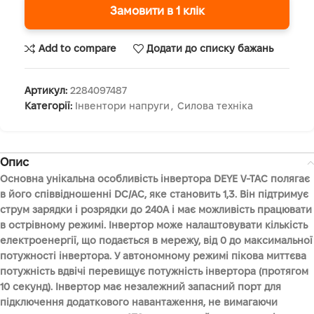
Замовити в 1 клік
Add to compare
Додати до списку бажань
Артикул:
2284097487
Категорії:
Інвентори напруги
,
Силова техніка
Опис
Основна унікальна особливість інвертора DEYE V-TAC полягає
в його співвідношенні DC/AC, яке становить 1,3. Він підтримує
струм зарядки і розрядки до 240А і має можливість працювати
в острівному режимі. Інвертор може налаштовувати кількість
електроенергії, що подається в мережу, від 0 до максимальної
потужності інвертора. У автономному режимі пікова миттєва
потужність вдвічі перевищує потужність інвертора (протягом
10 секунд). Інвертор має незалежний запасний порт для
підключення додаткового навантаження, не вимагаючи