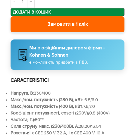
ДОДАТИ В КОШИК
Замовити в 1 клік
Ми є офіційним дилером фірми -
Kohnen & Sohnen
є можливість придбати з ПДВ.
CARACTERISTICI
Напруга, B:
230/400
Макс./ном. потужність (230 В), кВт:
6.5/6.0
Макс./ном. потужність (400 В), кВт:
7.5/7.0
Коефіцієнт потужності, cosφ:
1 (230V)/0.8 (400V)
Частота, Гц:
50**
Сила струму макс. (230/400В), А:
28.26/13.54
Розетки:
1 x CEE 230 V 32 A, 1 x CEE 400 V 16 A