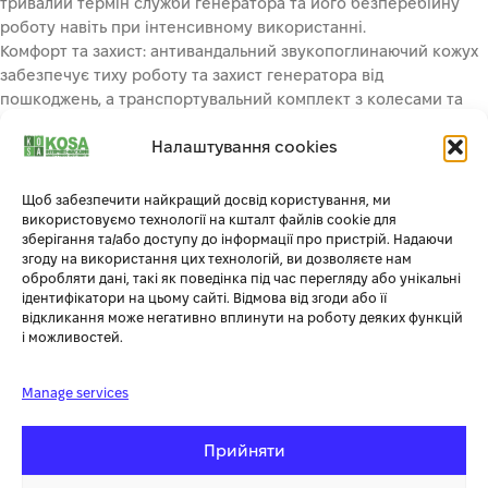
тривалий термін служби генератора та його безперебійну
роботу навіть при інтенсивному використанні.
Комфорт та захист: антивандальний звукопоглинаючий кожух
забезпечує тиху роботу та захист генератора від
пошкоджень, а транспортувальний комплект з колесами та
ручками робить його легким у переміщенні.
Налаштування cookies
фірмові двигуни:
Двигуни для дизельних генераторів, так само як і для
бензинових, виробляються за ліцензією DIMAX Int. GmbH та
Щоб забезпечити найкращий досвід користування, ми
маркуються власним клеймом з логотипом. У всіх моделях
використовуємо технології на кшталт файлів cookie для
зберігання та/або доступу до інформації про пристрій. Надаючи
запас потужності двигуна по відношенню до альтернатора
згоду на використання цих технологій, ви дозволяєте нам
дозволяє видавати заявлену напругу та підтримувати його
обробляти дані, такі як поведінка під час перегляду або унікальні
стабільність у повному діапазоні напруг. Всі двигуни
ідентифікатори на цьому сайті. Відмова від згоди або її
проходять тестування тривалою безперервною роботою, а
відкликання може негативно вплинути на роботу деяких функцій
і можливостей.
потім розбираються та досліджуються на рахунок виявлення
несправностей. Кожен двигун та кожен генератор мають
індивідуальний серійний номер, що дозволяє нам
Manage services
контролювати якість виробництва та сервісного
обслуговування. Двигуни відповідають усім європейським
Прийняти
стандартам якості, в тому числі сучасному екологічному
стандарту EURO 5.