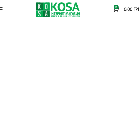
0
0.00
ГР