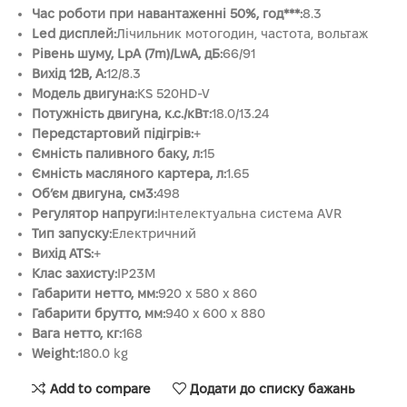
Час роботи при навантаженні 50%, год***:
8.3
Led дисплей:
Лічильник мотогодин, частота, вольтаж
Рівень шуму, LpA (7m)/LwA, дБ:
66/91
Вихід 12В, А:
12/8.3
Модель двигуна:
KS 520HD-V
Потужність двигуна, к.с./кВт:
18.0/13.24
Передстартовий підігрів:
+
Ємність паливного баку, л:
15
Ємність масляного картера, л:
1.65
Об’єм двигуна, см3:
498
Регулятор напруги:
Інтелектуальна система AVR
Тип запуску:
Електричний
Вихід ATS:
+
Клас захисту:
IP23M
Габарити нетто, мм:
920 x 580 x 860
Габарити брутто, мм:
940 х 600 х 880
Вага нетто, кг:
168
Weight:
180.0 kg
Add to compare
Додати до списку бажань