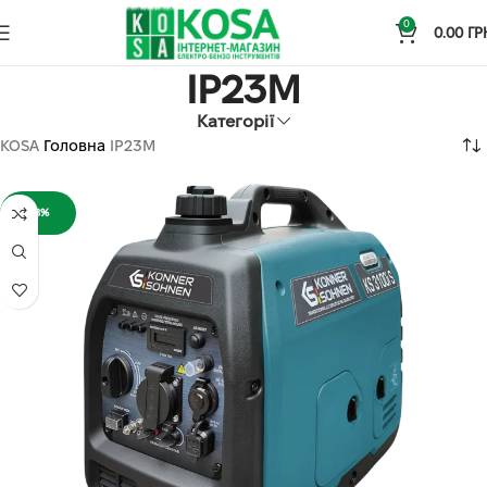
0
0.00
ГР
IP23M
Категорії
KOSA
Головна
IP23M
-8%