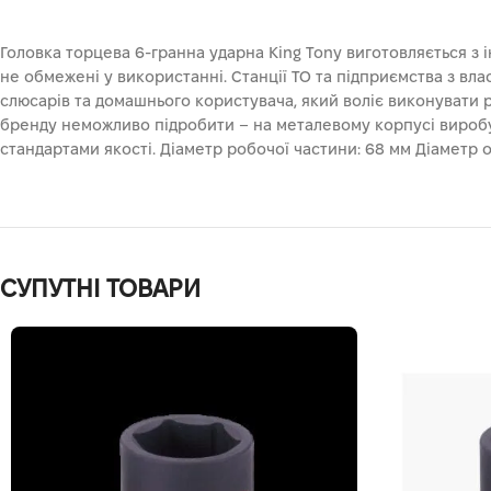
Головка торцева 6-гранна ударна King Tony виготовляється з 
не обмежені у використанні. Станції ТО та підприємства з вл
слюсарів та домашнього користувача, який воліє виконувати р
бренду неможливо підробити – на металевому корпусі виробу 
стандартами якості. Діаметр робочої частини: 68 мм Діаметр 
СУПУТНІ ТОВАРИ