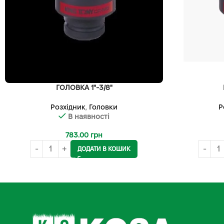
ГОЛОВКА 1"-3/8"
Розхідник
,
Головки
Р
В наявності
783.00
грн
ДОДАТИ В КОШИК