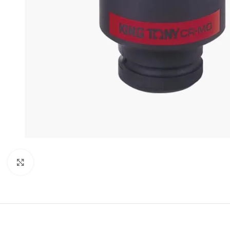
Клацніть, щоб збільшити