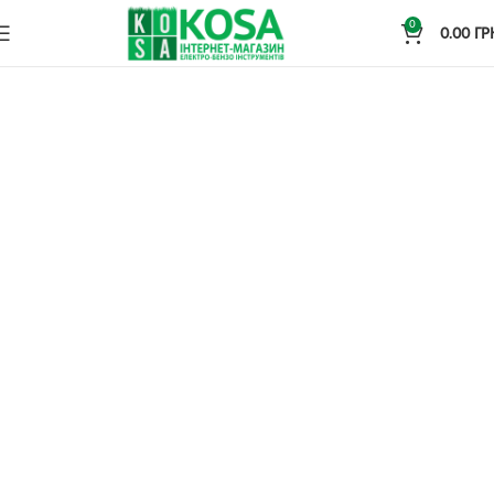
0
0.00
ГР