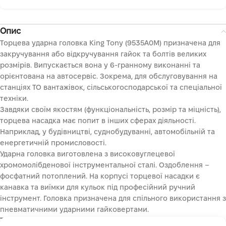
Опис
Торцева ударна головка King Tony (9535A0M) призначена для
закручування або відкручування гайок та болтів великих
розмірів. Випускається вона у 6-гранному виконанні та
орієнтована на автосервіс. Зокрема, для обслуговування на
станціях ТО вантажівок, сільськогосподарської та спеціальної
техніки.
Завдяки своїм якостям (функціональність, розмір та міцність),
торцева насадка має попит в інших сферах діяльності.
Наприклад, у будівництві, суднобудуванні, автомобільній та
енергетичній промисловості.
Ударна головка виготовлена з високовуглецевої
хромомолібденової інструментальної сталі. Оздоблення –
фосфатний потоплений. На корпусі торцевої насадки є
канавка та виїмки для кульок під професійний ручний
інструмент. Головка призначена для спільного використання з
пневматичними ударними гайковертами.
Технічні характеристики торцевої головки King Tony