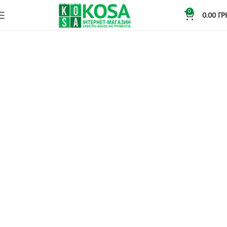
0
0.00
ГР