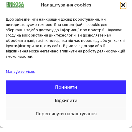
(9535A0M)
Налаштування cookies
Приєднувальний квадрат – 1-1/2”.
Щоб забезпечити найкращий досвід користування, ми
використовуємо технології на кшталт файлів cookie для
Посадка під кріплення метрична, 100 мм.
зберігання та/або доступу до інформації про пристрій. Надаючи
згоду на використання цих технологій, ви дозволяєте нам
Зовнішній діаметр головки під кріплення – 140 мм.
обробляти дані, такі як поведінка під час перегляду або унікальні
ідентифікатори на цьому сайті. Відмова від згоди або її
відкликання може негативно вплинути на роботу деяких функцій
Зовнішній діаметр під інструмент – 127 мм.
і можливостей.
Загальна довжина голівки – 115 мм.
Manage services
Довжина шліцю під кріплення – 53 мм.
Прийняти
Вага – 7,7 кг.
Відхилити
Додаткова інформація
Переглянути налаштування
16 566.00 грн
Купити
1 клік