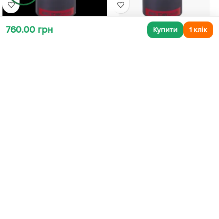
760.00 грн
Купити
1 клік
ГОЛОВКА 1"-3/8"
ГОЛОВКА 1-15/16"
Розхідник
,
Головки
Розхідник
,
Головки
В наявності
В наявності
783.00
грн
1 059.00
грн
ДОДАТИ В КОШИК
ДОДАТИ В КОШИК