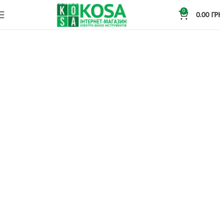
0
0.00
ГР