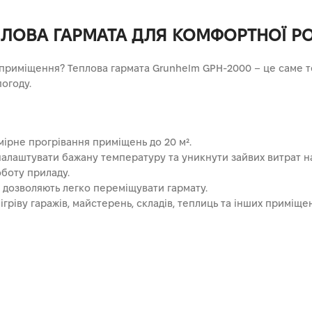
ЕПЛОВА ГАРМАТА ДЛЯ КОМФОРТНОЇ Р
 приміщення? Теплова гармата Grunhelm GPH-2000 – це саме те
огоду.
мірне прогрівання приміщень до 20 м².
алаштувати бажану температуру та уникнути зайвих витрат н
оботу приладу.
 дозволяють легко переміщувати гармату.
гріву гаражів, майстерень, складів, теплиць та інших приміщен