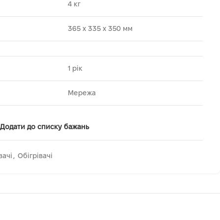
4 кг
365 х 335 х 350 мм
1 рік
Мережа
Додати до списку бажань
вачі
,
Обігрівачі