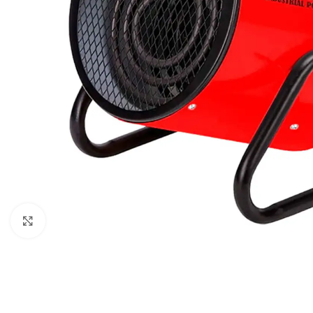
Клацніть, щоб збільшити