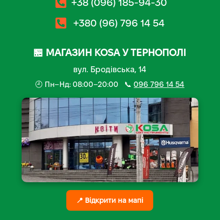
+38 (096) 185-94-30
+380 (96) 796 14 54
🏪 МАГАЗИН KOSA У ТЕРНОПОЛІ
вул. Бродівська, 14
🕘 Пн–Нд: 08:00–20:00 📞
096 796 14 54
📍 Відкрити на мапі