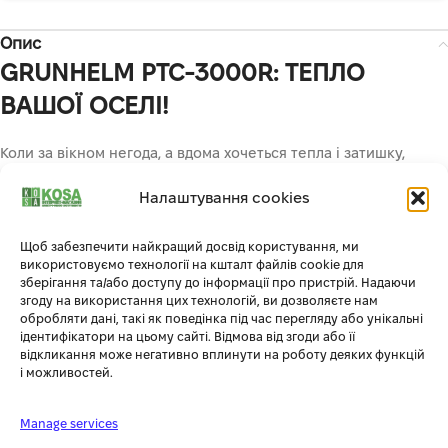
Опис
GRUNHELM PTC-3000R: ТЕПЛО
ВАШОЇ ОСЕЛІ!
Коли за вікном негода, а вдома хочеться тепла і затишку,
електричний обігрівач Grunhelm PTC-2000R стане вашим
найкращим другом. Він не тільки швидко зігріє кімнату, а й
Налаштування cookies
створить приємну атмосферу для відпочинку та релаксу.
Щоб забезпечити найкращий досвід користування, ми
Чому варто обрати Grunhelm PTC-3000R?
використовуємо технології на кшталт файлів cookie для
зберігання та/або доступу до інформації про пристрій. Надаючи
згоду на використання цих технологій, ви дозволяєте нам
Миттєве тепло:
завдяки керамічному нагрівальному елементу,
обробляти дані, такі як поведінка під час перегляду або унікальні
обігрівач починає гріти одразу після включення.
ідентифікатори на цьому сайті. Відмова від згоди або її
Економія:
два режими потужності (1000/2000 Вт) дозволяють
відкликання може негативно вплинути на роботу деяких функцій
обрати оптимальний варіант обігріву та економити
і можливостей.
електроенергію.
Безпека:
вбудований захист від перегріву гарантує безпечну
Manage services
експлуатацію.