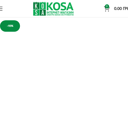
0
0.00
ГР
-16%