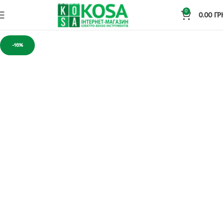
0
0.00
ГР
-16%