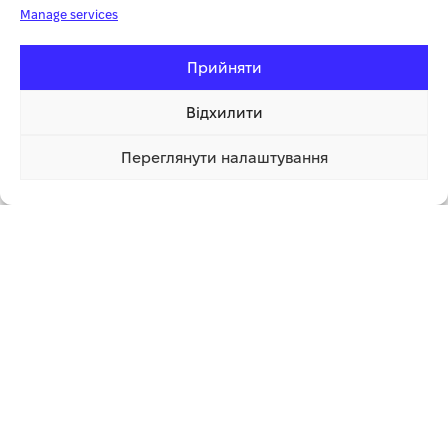
регулювати інтенсивність обігріву та економити
Manage services
електроенергію.
Безпека:
вбудований захист від перегріву гарантує надійну
Прийняти
експлуатацію.
Зручність:
компактні розміри та ручка для перенесення.
Відхилити
Простота:
інтуїтивно зрозуміле керування та регулятор
температури.
Переглянути налаштування
Grunhelm PTC-5000R – це ідеальне рішення для:
3 700.00 грн
Купити
1 клік
3 100.00 грн
Обігріву великих приміщень (гаражі, майстерні, склади).
Будівельних майданчиків.
Використання у виробничих цехах.
Нехай Grunhelm PTC-5000R стане вашим надійним джерелом
тепла!
Відгуки (0)
СУПУТНІ ТОВАРИ