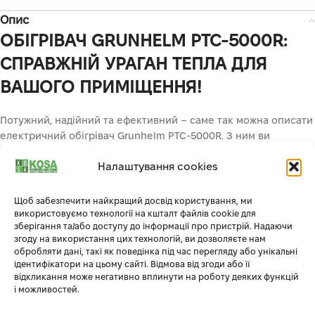
Опис
ОБІГРІВАЧ GRUNHELM PTC-5000R:
СПРАВЖНІЙ УРАГАН ТЕПЛА ДЛЯ
ВАШОГО ПРИМІЩЕННЯ!
Потужний, надійний та ефективний – саме так можна описати
електричний обігрівач Grunhelm PTC-5000R. З ним ви
забудете про холод та зможете насолоджуватись комфортною
Налаштування cookies
температурою навіть у великих приміщеннях.
Чому варто обрати Grunhelm PTC-5000R?
Щоб забезпечити найкращий досвід користування, ми
використовуємо технології на кшталт файлів cookie для
Висока потужність:
5 кВт тепла швидко прогріють приміщення
зберігання та/або доступу до інформації про пристрій. Надаючи
згоду на використання цих технологій, ви дозволяєте нам
до 50 м². Ідеальний вибір для майстерень, гаражів, складів та
обробляти дані, такі як поведінка під час перегляду або унікальні
інших великих просторів.
ідентифікатори на цьому сайті. Відмова від згоди або її
Швидке нагрівання:
керамічний нагрівальний елемент
відкликання може негативно вплинути на роботу деяких функцій
забезпечує миттєвий обігрів.
і можливостей.
Три режими потужності:
(2000/2500/5000 Вт) дозволяють