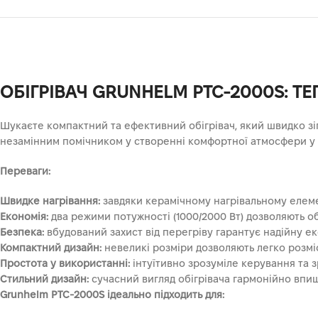
ОБІГРІВАЧ GRUNHELM PTC-2000S: Т
Шукаєте компактний та ефективний обігрівач, який швидко зі
незамінним помічником у створенні комфортної атмосфери у 
Переваги:
Швидке нагрівання:
завдяки керамічному нагрівальному елеме
Економія:
два режими потужності (1000/2000 Вт) дозволяють о
Безпека:
вбудований захист від перегріву гарантує надійну ек
Компактний дизайн:
невеликі розміри дозволяють легко розміс
Простота у використанні:
інтуїтивно зрозуміле керування та 
Стильний дизайн:
сучасний вигляд обігрівача гармонійно впише
Grunhelm PTC-2000S ідеально підходить для: