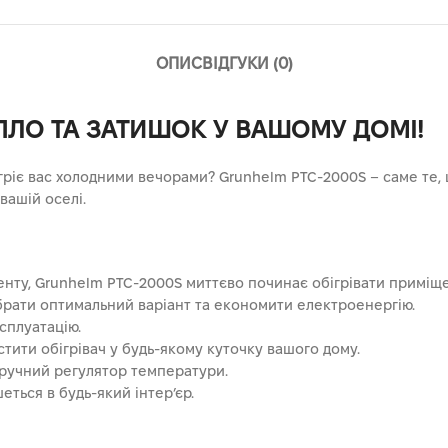
ОПИС
ВІДГУКИ (0)
ЕПЛО ТА ЗАТИШОК У ВАШОМУ ДОМІ!
гріє вас холодними вечорами? Grunhelm PTC-2000S – саме те,
вашій оселі.
нту, Grunhelm PTC-2000S миттєво починає обігрівати приміщ
брати оптимальний варіант та економити електроенергію.
сплуатацію.
тити обігрівач у будь-якому куточку вашого дому.
зручний регулятор температури.
ться в будь-який інтер’єр.