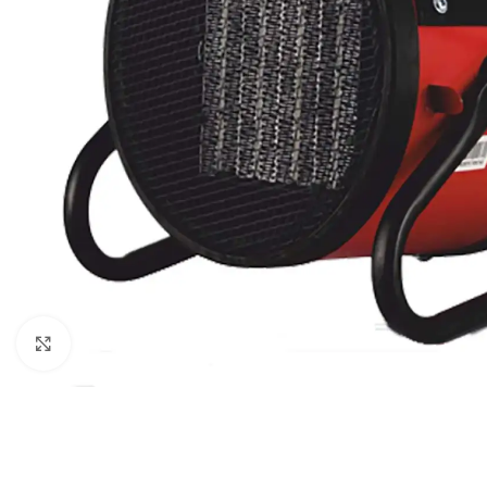
Клацніть, щоб збільшити