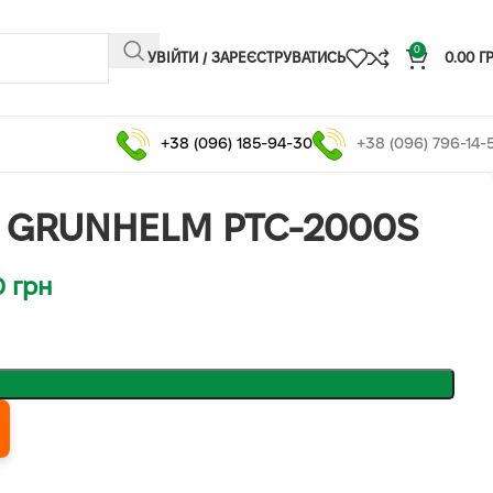
0
УВІЙТИ / ЗАРЕЄСТРУВАТИСЬ
0.00
Г
+38 (096) 185-94-30
+38 (096) 796-14-
Ч GRUNHELM PTC-2000S
0
грн