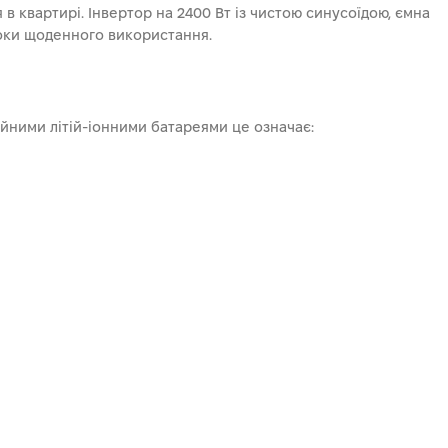
я в квартирі. Інвертор на 2400 Вт із чистою синусоїдою, ємна
роки щоденного використання.
айними літій-іонними батареями це означає: