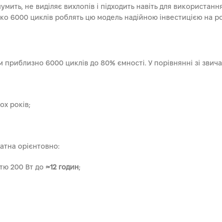
умить, не виділяє вихлопів і підходить навіть для використанн
ко 6000 циклів роблять цю модель надійною інвестицією на 
 приблизно 6000 циклів до 80% ємності. У порівнянні зі звич
ох років;
датна орієнтовно:
тю 200 Вт до
≈12 годин
;