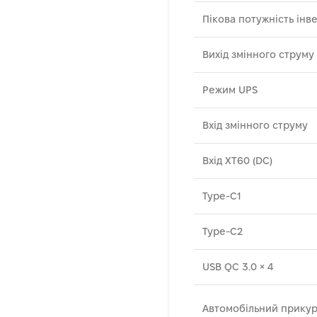
Пікова потужність інв
Вихід змінного струму
Режим UPS
Вхід змінного струму
Вхід XT60 (DC)
Type-C1
Type-C2
USB QC 3.0 × 4
Автомобільний прику