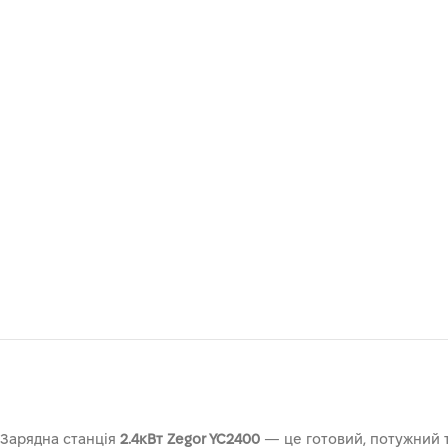
Зарядна станція
2.4кВт Zegor YC2400
— це готовий, потужний т