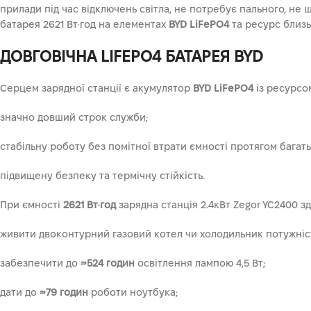
прилади під час відключень світла, не потребує пального, не ш
батарея 2621 Вт·год на елементах
BYD LiFePO4
та ресурс близь
ДОВГОВІЧНА LIFEPO4 БАТАРЕЯ BYD
Серцем зарядної станції є акумулятор
BYD LiFePO4
із ресурсом
значно довший строк служби;
стабільну роботу без помітної втрати ємності протягом багать
підвищену безпеку та термічну стійкість.
При ємності
2621 Вт·год
зарядна станція 2.4кВт Zegor YC2400 з
живити двоконтурний газовий котел чи холодильник потужніс
забезпечити до
≈524 годин
освітлення лампою 4,5 Вт;
дати до
≈79 годин
роботи ноутбука;