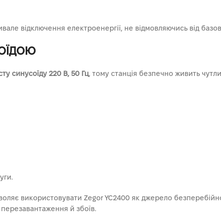
ивале відключення електроенергії, не відмовляючись від базо
СОЇДОЮ
сту синусоїду 220 В, 50 Гц
, тому станція безпечно живить чутли
уги.
воляє використовувати Zegor YC2400 як джерело безперебійно
 перезавантаження й збоїв.