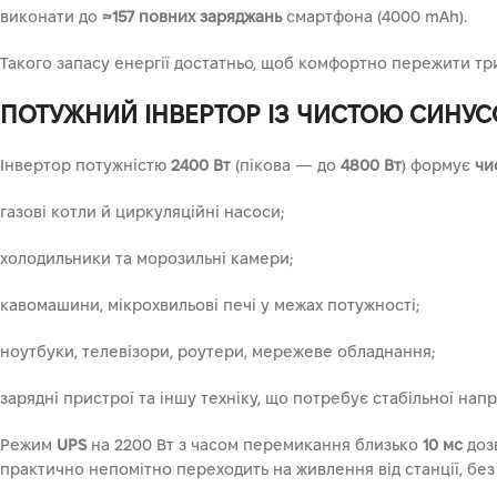
виконати до
≈157 повних заряджань
смартфона (4000 mAh).
Такого запасу енергії достатньо, щоб комфортно пережити тр
ПОТУЖНИЙ ІНВЕРТОР ІЗ ЧИСТОЮ СИНУ
Інвертор потужністю
2400 Вт
(пікова — до
4800 Вт
) формує
чи
газові котли й циркуляційні насоси;
холодильники та морозильні камери;
кавомашини, мікрохвильові печі у межах потужності;
ноутбуки, телевізори, роутери, мережеве обладнання;
зарядні пристрої та іншу техніку, що потребує стабільної напр
Режим
UPS
на 2200 Вт з часом перемикання близько
10 мс
доз
практично непомітно переходить на живлення від станції, без