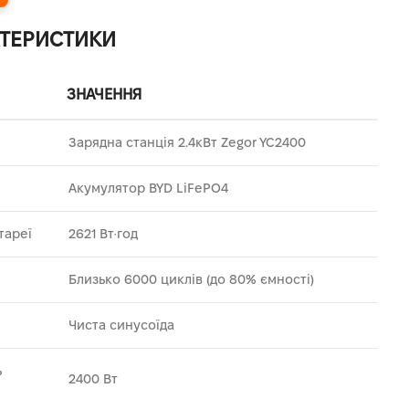
КТЕРИСТИКИ
ЗНАЧЕННЯ
Зарядна станція 2.4кВт Zegor YC2400
Акумулятор BYD LiFePO4
тареї
2621 Вт·год
Близько 6000 циклів (до 80% ємності)
Чиста синусоїда
ь
2400 Вт