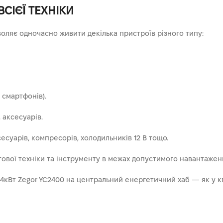
СІЄЇ ТЕХНІКИ
ляє одночасно живити декілька пристроїв різного типу:
 смартфонів).
 аксесуарів.
сесуарів, компресорів, холодильників 12 В тощо.
ової техніки та інструменту в межах допустимого навантажен
4кВт Zegor YC2400 на центральний енергетичний хаб — як у квар