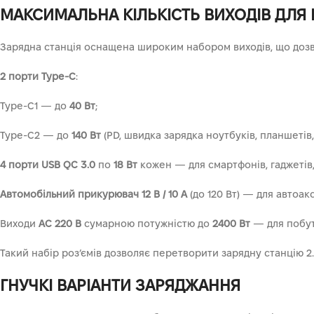
МАКСИМАЛЬНА КІЛЬКІСТЬ ВИХОДІВ ДЛЯ В
Зарядна станція оснащена широким набором виходів, що дозво
2 порти Type-C
:
Type-C1 — до
40 Вт
;
Type-C2 — до
140 Вт
(PD, швидка зарядка ноутбуків, планшетів,
4 порти USB QC 3.0
по
18 Вт
кожен — для смартфонів, гаджетів,
Автомобільний прикурювач 12 В / 10 А
(до 120 Вт) — для автоак
Виходи
AC 220 В
сумарною потужністю до
2400 Вт
— для побут
Такий набір роз’ємів дозволяє перетворити зарядну станцію 2.
ГНУЧКІ ВАРІАНТИ ЗАРЯДЖАННЯ