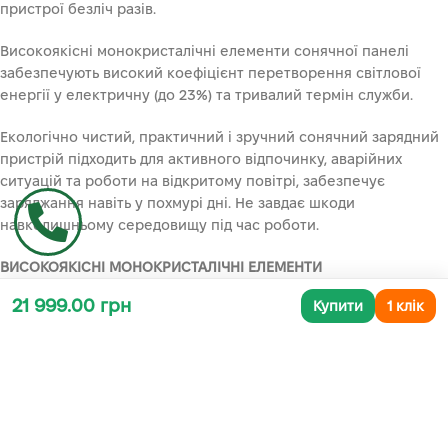
пристрої безліч разів.
Високоякісні монокристалічні елементи сонячної панелі
забезпечують високий коефіцієнт перетворення світлової
енергії у електричну (до 23%) та тривалий термін служби.
Екологічно чистий, практичний і зручний сонячний зарядний
пристрій підходить для активного відпочинку, аварійних
ситуацій та роботи на відкритому повітрі, забезпечує
заряджання навіть у похмурі дні. Не завдає шкоди
навколишньому середовищу під час роботи.
ВИСОКОЯКІСНІ МОНОКРИСТАЛІЧНІ ЕЛЕМЕНТИ
Високоякісний монокристалічний кремнієвий елемент
21 999.00 грн
Купити
1 клік
сонячної батареї має ефективність перетворення енергії
приблизно 23%. Заряджання можливе навіть в похмурий день
та при частковому освітленні.
ЗРУЧНЕ ВИКОРИСТАННЯ
На панелях передбачені додаткові підставки для
вертикального положення для максимального уловлювання