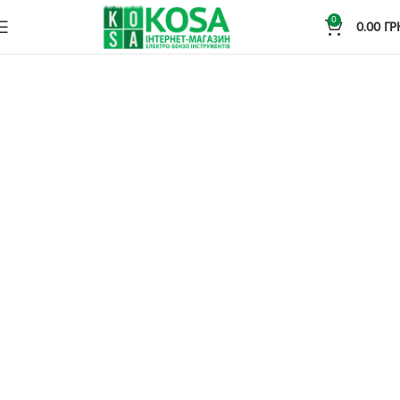
0
0.00
ГР