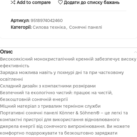
Add to compare
Додати до списку бажань
Артикул:
9518974042460
Категорії:
Силова техніка
,
Сонячні панелі
Опис
Високоякісний монокристалічний кремній забезпечує високу
ефективність
Зарядка можлива навіть у похмурі дні та при частковому
освітленні
Складний дизайн з компактними розмірами
Безпечний та екологічно чистий: працює на чистій,
безкоштовній сонячній енергії
Міцний матеріал з тривалим терміном служби
Портативні сонячні панелі Könner & Söhnen® – це легкі та
компактні пристрої для використання відновлюваного
джерела енергії від сонячного випромінювання. Ви можете
комфортно подорожувати та безкоштовно заряджати