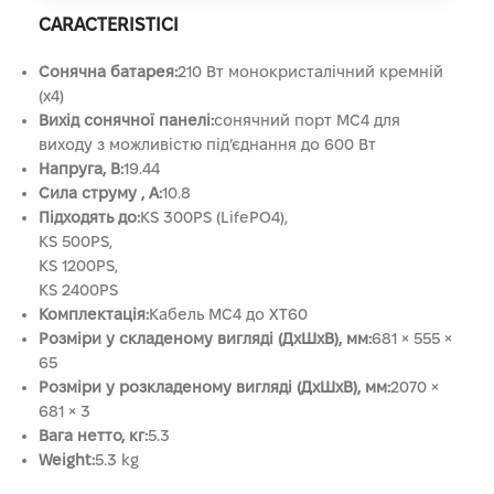
CARACTERISTICI
Сонячна батарея:
210 Вт монокристалічний кремній
(x4)
Вихід сонячної панелі:
сонячний порт MC4 для
виходу з можливістю під’єднання до 600 Вт
Напруга, B:
19.44
Сила струму , A:
10.8
Підходять до:
KS 300PS (LifePO4),
KS 500PS,
KS 1200PS,
KS 2400PS
Комплектація:
Кабель MC4 до XT60
Розміри у складеному вигляді (ДxШxВ), мм:
681 × 555 ×
65
Розміри у розкладеному вигляді (ДxШxВ), мм:
2070 ×
681 × 3
Вага нетто, кг:
5.3
Weight:
5.3 kg