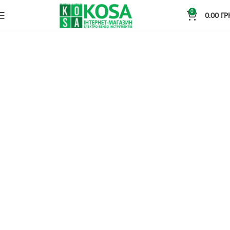
0
0.00
ГР