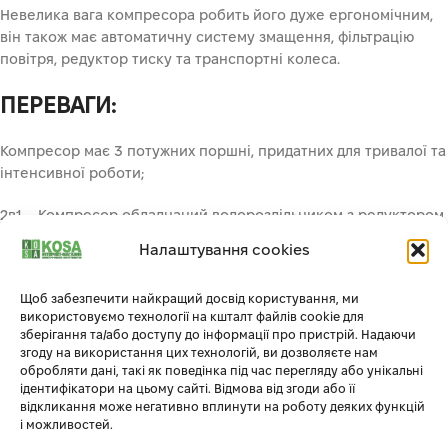
Невелика вага компресора робить його дуже ергономічним,
він також має автоматичну систему змащення, фільтрацію
повітря, редуктор тиску та транспортні колеса.
ПЕРЕВАГИ:
Компресор має 3 потужних поршні, придатних для тривалої та
інтенсивної роботи;
2в1 – Компресор обладнаний водороздільником з редуктором
тиску, який утримує воду і масло в видувному повітрі;
Налаштування cookies
Великий діаметр турбіни, який впливає на високу
Щоб забезпечити найкращий досвід користування, ми
ефективність повітряного потоку, також запобігає засміченню
використовуємо технології на кшталт файлів cookie для
домішків;
зберігання та/або доступу до інформації про пристрій. Надаючи
згоду на використання цих технологій, ви дозволяєте нам
Водороздільник з редуктором тиску, який уловлює воду і
обробляти дані, такі як поведінка під час перегляду або унікальні
масло у відпрацьованому повітрі;
ідентифікатори на цьому сайті. Відмова від згоди або її
відкликання може негативно вплинути на роботу деяких функцій
і можливостей.
Ергономічний – він має редуктор тиску, оснащений