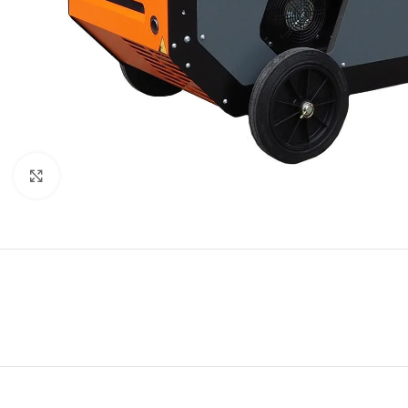
Клацніть, щоб збільшити