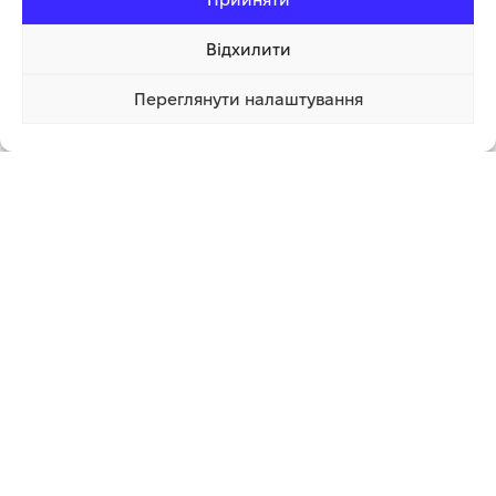
49 980.00
грн
ДОДАТИ В КОШИК
ЧИТАТИ ДАЛІ
Відхилити
Переглянути налаштування
588 930.00 грн
Купити
Графік роботи
Понеділок – Неділя з 8:00 до 20:00
Працюємо без вихідних