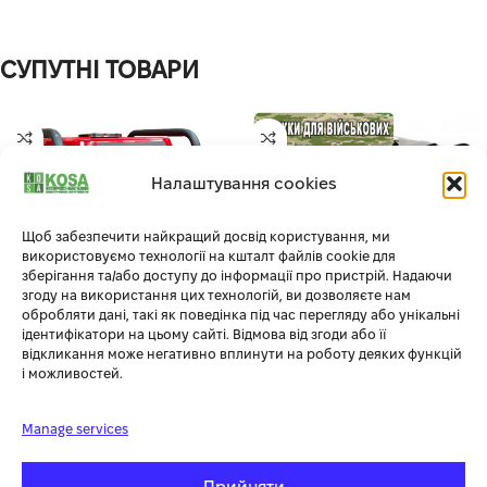
СУПУТНІ ТОВАРИ
Налаштування cookies
Щоб забезпечити найкращий досвід користування, ми
використовуємо технології на кшталт файлів cookie для
зберігання та/або доступу до інформації про пристрій. Надаючи
згоду на використання цих технологій, ви дозволяєте нам
обробляти дані, такі як поведінка під час перегляду або унікальні
ідентифікатори на цьому сайті. Відмова від згоди або її
ІНВЕРТОРНИЙ ГЕНЕРАТОР 3
БЕНЗИНОВЫЙ ГЕНЕРАТОР
відкликання може негативно вплинути на роботу деяких функцій
КІЛОВАТА EDON PT-4000C
HYUNDAI HHY 10000FE ATS (8
і можливостей.
КВТ)
Силова техніка
,
Генератори
Manage services
В наявності
Силова техніка
,
Генератори
Out of stock
19 900.00
грн
Прийняти