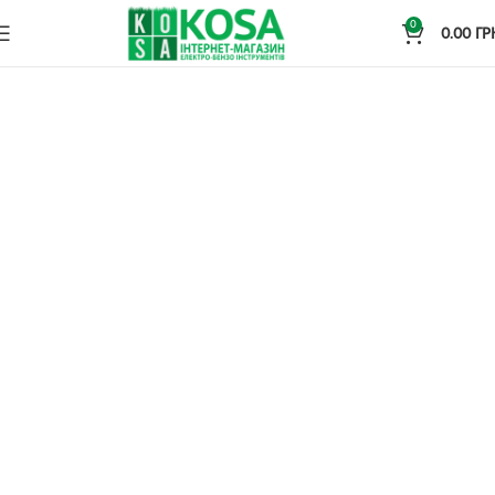
0
0.00
ГР