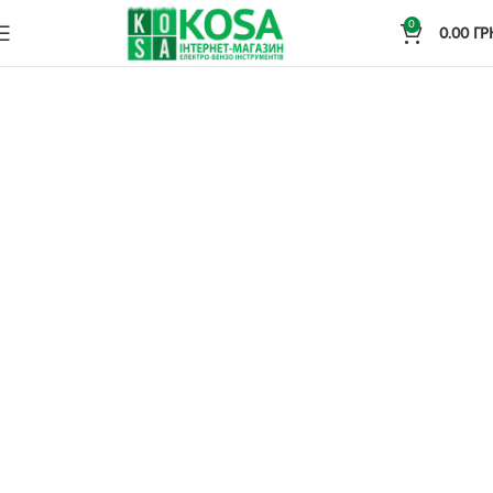
0
0.00
ГР