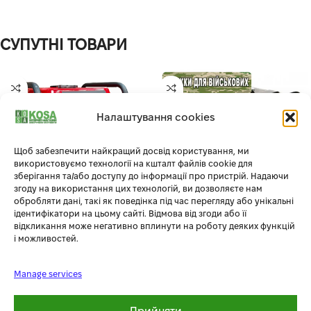
СУПУТНІ ТОВАРИ
Налаштування cookies
Щоб забезпечити найкращий досвід користування, ми
використовуємо технології на кшталт файлів cookie для
зберігання та/або доступу до інформації про пристрій. Надаючи
згоду на використання цих технологій, ви дозволяєте нам
обробляти дані, такі як поведінка під час перегляду або унікальні
ідентифікатори на цьому сайті. Відмова від згоди або її
ІНВЕРТОРНИЙ ГЕНЕРАТОР 3
БЕНЗИНОВЫЙ ГЕНЕРАТОР
відкликання може негативно вплинути на роботу деяких функцій
КІЛОВАТА EDON PT-4000C
HYUNDAI HHY 10000FE ATS (8
і можливостей.
КВТ)
Силова техніка
,
Генератори
Manage services
В наявності
Силова техніка
,
Генератори
Out of stock
19 900.00
грн
Прийняти