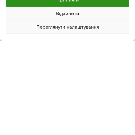
49 980.00
грн
ДОДАТИ В КОШИК
ЧИТАТИ ДАЛІ
Відхилити
Переглянути налаштування
1 519 870.00 грн
Купити
Графік роботи
Понеділок – Неділя з 8:00 до 20:00
Працюємо без вихідних