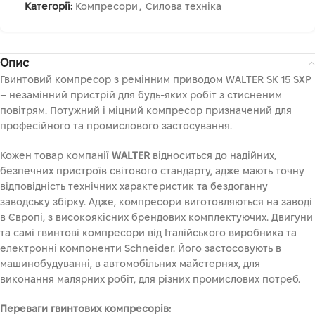
Категорії:
Компресори
,
Силова техніка
Опис
Гвинтовий компресор з ремінним приводом WALTER SK 15 SXP
– незамінний пристрій для будь-яких робіт з стисненим
повітрям. Потужний і міцний компресор призначений для
професійного та промислового застосування.
Кожен товар компанії
WALTER
відноситься до надійних,
безпечних пристроїв світового стандарту, адже мають точну
відповідність технічних характеристик та бездоганну
заводську збірку. Адже, компресори виготовляються на заводі
в Європі, з високоякісних брендових комплектуючих. Двигуни
та самі гвинтові компресори від Італійського виробника та
електронні компоненти Schneider. Його застосовують в
машинобудуванні, в автомобільних майстернях, для
виконання малярних робіт, для різних промислових потреб.
Переваги гвинтових компресорів: