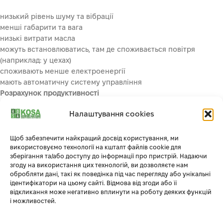
низький рівень шуму та вібрації
менші габарити та вага
низькі витрати масла
можуть встановлюватись, там де споживається повітря
(наприклад: у цехах)
споживають менше електроенергії
мають автоматичну систему управління
Розрахунок продуктивності
Налаштування cookies
Одним з головних критерієм вибору компресора є потреба у
розрахунку витрати повітря. Так як основне завдання
компресора – це підтримка необхідної кількості стисненого
Щоб забезпечити найкращий досвід користування, ми
повітря одночасно для всіх працюючих систем. Якщо
використовуємо технології на кшталт файлів cookie для
зберігання та/або доступу до інформації про пристрій. Надаючи
обладнання потрібне для промислового використання, то
згоду на використання цих технологій, ви дозволяєте нам
обов’язково необхідно врахувати можливе навантаження,
обробляти дані, такі як поведінка під час перегляду або унікальні
щоб потреба інструментів не перевищувала 70%
ідентифікатори на цьому сайті. Відмова від згоди або її
максимальних можливостей пристрою.
відкликання може негативно вплинути на роботу деяких функцій
і можливостей.
Об’єм ресивера