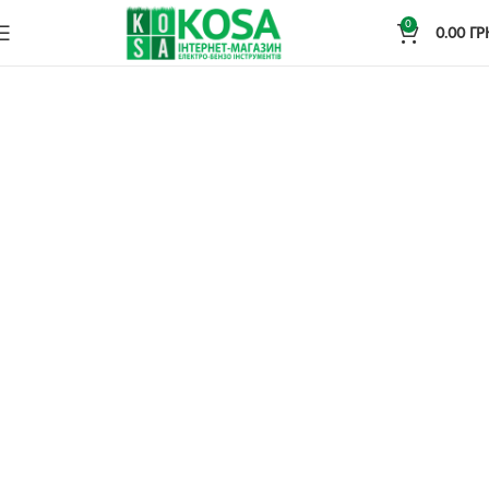
0
0.00
ГР