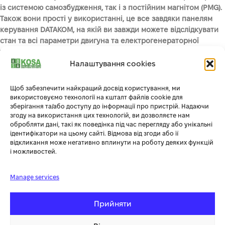
із системою самозбудження, так і з постійним магнітом (PMG).
Також вони прості у використанні, це все завдяки панелям
керування DATAKOM, на якій ви завжди можете відслідкувати
стан та всі параметри двигуна та електрогенераторної
установки в цілому. Особливості системи керування: Система
автоматичного керування РК-екраном Можливість
Налаштування cookies
віддаленого моніторингу (як опція) Багатофункціональна
можливість для бізнесу Багатомовна підтримка Програмується
Щоб забезпечити найкращий досвід користування, ми
через USB, RS-232 і GSM (як опція) Це електростанції, які
використовуємо технології на кшталт файлів cookie для
зберігання та/або доступу до інформації про пристрій. Надаючи
поєднують у собі оптимальну продуктивність, зручність у
згоду на використання цих технологій, ви дозволяєте нам
користуванні та надійність.
обробляти дані, такі як поведінка під час перегляду або унікальні
ідентифікатори на цьому сайті. Відмова від згоди або її
відкликання може негативно вплинути на роботу деяких функцій
ХАРАКТЕРИСТИКА
ЗНАЧЕННЯ
і можливостей.
Коефіцієнт потужності
0.8
Manage services
Тип палива
Дизельне
Прийняти
Вага
920 кг