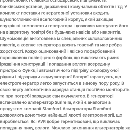
промислових і сільськогосподарських підприємств,
банківських установ, державних і комунальних об’єктів і т.д. У
комплект поставки генераторної установки входить
шумопоглинаючий всепогодний корпус, який захищає
внутрішні компоненти генератора і дозволяє монтувати його
на відкритому повітрі без будь-яких навісів або накриттів.
Шумоізоляція виготовлена із спеціальних скловолоконних
пластів, а корпус генератора досить товстий та має ребра
жорсткості. Кожух оцинкований і якісно пофарбований
порошковою поліефірною фарбою, що виключають ризик
іржавіння конструкції і попадання вологи всередину
пристрою. Функції автоматичного підігріву охолоджуючої
рідини і підзарядки акумуляторної батареї гарантують, що
електрогенератор легко запуститься в зимову пору року. В
свою чергу автоматична зарядна станція постійно моніторить
та при потребі заряджає сам акумулятор. В генераторі
встановлено альтернатор Surirella, який є аналогом а
продуктом компанії Stamford. Альтернаторм Stamford
дозволяють домогтися найвищої якості електроенергії, що
виробляється. Всі AVR добре герметизовані, що виключає
попадання пилу, вологи. Можливе виконання альтернаторів як