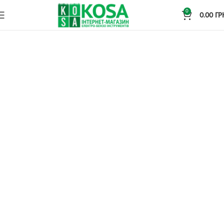
0
0.00
ГР