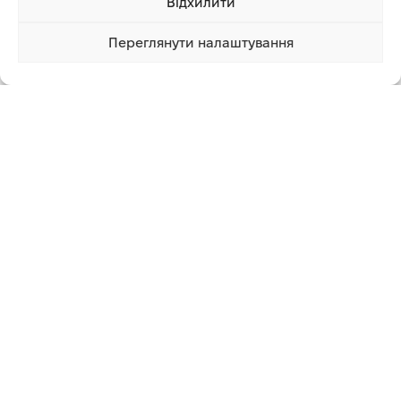
Відхилити
Габаритний розмір з корпусом
2000х800х1250 мм
Переглянути налаштування
279 830.00 грн
Купити
1 клік
Гарантія, к-в місяців:
12
Ми впевнені, що наші ціни найвигідніші. Але якщо Ви
знайдете дешевше, ми підготуємо для Вас ексклюзивну
пропозицію
Додаткова інформація
СУПУТНІ ТОВАРИ
-16%