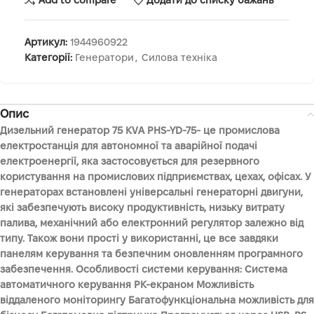
Add to compare
Додати до списку бажань
Артикул:
1944960922
Категорії:
Генератори
,
Силова техніка
Опис
Дизельний генератор 75 KVA PHS-YD-75- це промислова
електростанція для автономної та аварійної подачі
електроенергії, яка застосовується для резервного
користування на промислових підприємствах, цехах, офісах. У
генераторах встановлені універсальні генераторні двигуни,
які забезпечують високу продуктивність, низьку витрату
палива, механічний або електронний регулятор залежно від
типу. Також вони прості у використанні, це все завдяки
панелям керування та безпечним оновленням програмного
забезпечення. Особливості системи керування: Система
автоматичного керування РК-екраном Можливість
віддаленого моніторингу Багатофункціональна можливість для