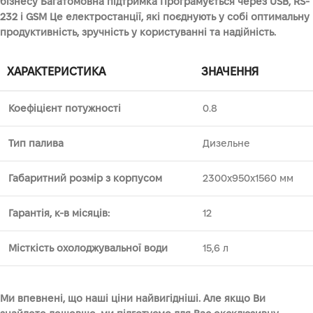
бізнесу Багатомовна підтримка Програмується через USB, RS-
232 і GSM Це електростанції, які поєднують у собі оптимальну
продуктивність, зручність у користуванні та надійність.
ХАРАКТЕРИСТИКА
ЗНАЧЕННЯ
Коефіцієнт потужності
0.8
Тип палива
Дизельне
Габаритний розмір з корпусом
2300x950x1560 мм
Гарантія, к-в місяців:
12
Місткість охолоджувальної води
15,6 л
Ми впевнені, що наші ціни найвигідніші. Але якщо Ви