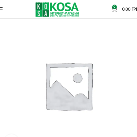
0
0.00
ГР