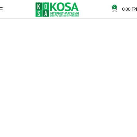
0
0.00
ГР