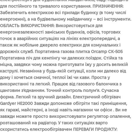
для постійного та тривалого користування. ПРИЗНАЧЕННЯ:
Забезпечить електрикою всі прилади будинку (в тому числі
енергоємні), а на будівельному майданчику – всі інструменти.
ОБЛАСТЬ ВИКОРИСТАННЯ: Використовується для
енергонезалежності заміських будинків, офісів, торгових
точок в аварійних ситуаціях на лініях електропередачі, а
також як мобільне джерело електрики для комунальних і
дорожніх служб. Портативна газова плитка Orcamp CK-505
Портативна піч для кемпінгу чи далеких поїздок. Стійка та
міцна, завдяки чому можна приготувати їжу у досить великій
каструлі. Незамінна у будь-якій ситуації, коли ми далеко від
дому і хочеться смачної, теплої їжі чи кави. Проста у
використанні та легкий. Працює від газового балончика з
цанговим з’єднанням. Точний контроль полум’я. Сучасна
форма. Легкий та зручний дизайн. Електричний обігрівач
Gardyer HE2000 Завжди допоможе обігріти такі приміщення,
як гаражі, майстерні, а іноді навіть магазини чи офіси . Ви не
завжди можете просто використовувати регулятор опалення,
розташований на радіатор. У таких ситуаціях варто
скористатись електрообігрівачем ПЕРЕВАГИ ПРОДУКТУ: