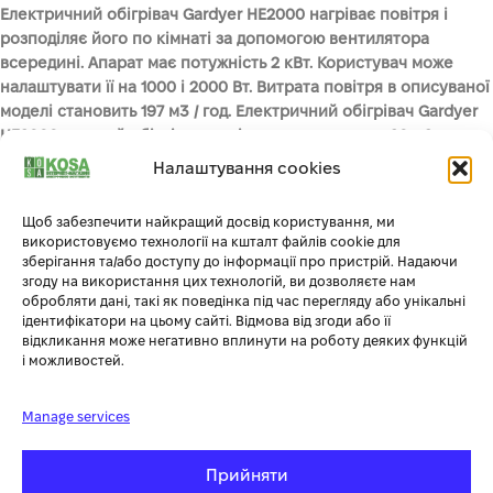
Електричний обігрівач Gardyer HE2000 нагріває повітря і
розподіляє його по кімнаті за допомогою вентилятора
всередині. Апарат має потужність 2 кВт. Користувач може
налаштувати її на 1000 і 2000 Вт. Витрата повітря в описуваної
моделі становить 197 м3 / год. Електричний обігрівач Gardyer
HE2000 здатний обігріти приміщення площею до 20 м2.
Завдяки цьому це обладнання є недорогим і дуже
Налаштування cookies
функціональним способом обігріву приміщень на ділянках,
дачах, гаражах та інших місцях, де немає доступу до
Щоб забезпечити найкращий досвід користування, ми
центрального опалення. Великою перевагою цього рішення є
використовуємо технології на кшталт файлів cookie для
повна відсутність викидів шкідливих газів, що робить його
зберігання та/або доступу до інформації про пристрій. Надаючи
дуже зручним і вигідним способом обігріву закритих
згоду на використання цих технологій, ви дозволяєте нам
обробляти дані, такі як поведінка під час перегляду або унікальні
приміщень, де перебувають люди.
ідентифікатори на цьому сайті. Відмова від згоди або її
відкликання може негативно вплинути на роботу деяких функцій
і можливостей.
ХАРАКТЕРИСТИКА
ЗНАЧЕННЯ
Manage services
Вага
40 кг
Прийняти
ГАБАРИТНІ РОЗМІРИ
700х560х540 мм