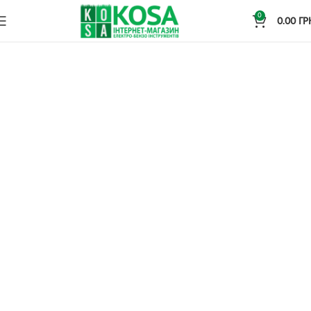
0
0.00
ГР