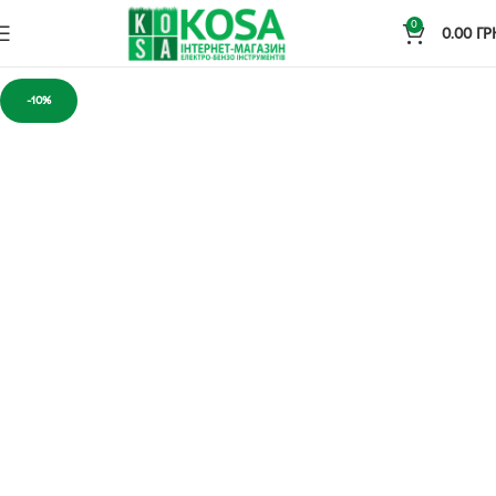
0
0.00
ГР
-10%