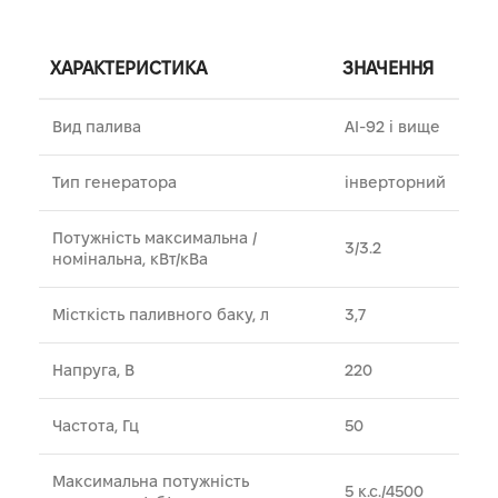
ХАРАКТЕРИСТИКА
ЗНАЧЕННЯ
Вид палива
АІ-92 і вище
Тип генератора
інверторний
Потужність максимальна /
3/3.2
номінальна, кВт/кВа
Місткість паливного баку, л
3,7
Напруга, В
220
Частота, Гц
50
Максимальна потужність
5 к.с./4500