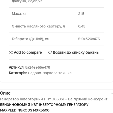
двигуна, к.с/об/хв
Маса, кг
21.5
Ємність масляного картеру, л
0,45
Габарити (ДхШхВ), см
510x320x475
Add to compare
Додати до списку бажань
Артикул:
5a24ee55e476
Категорія:
Садово-паркова техніка
Опис
Генератор інверторний HHY 3050Si – це прямий конкурент
БЕНЗИНОВОМУ 3 КВТ ІНВЕРТОРНОМУ ГЕНЕРАТОРУ
MAXPEEDINGRODS MXR3500