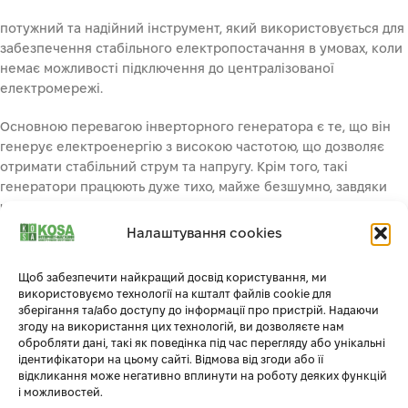
потужний та надійний інструмент, який використовується для
забезпечення стабільного електропостачання в умовах, коли
немає можливості підключення до централізованої
електромережі.
Основною перевагою інверторного генератора є те, що він
генерує електроенергію з високою частотою, що дозволяє
отримати стабільний струм та напругу. Крім того, такі
генератори працюють дуже тихо, майже безшумно, завдяки
чому їх можна використовувати в будь-який час доби.
Налаштування cookies
Генератор інверторний HHY 3050Si має декілька входів для
підключення різних приладів, а також вбудований інвертор,
Щоб забезпечити найкращий досвід користування, ми
що дозволяє забезпечити стабільну напругу та струм з
використовуємо технології на кшталт файлів cookie для
високою точністю. Також він має систему захисту від
зберігання та/або доступу до інформації про пристрій. Надаючи
перевантаження та зниження рівня масла, що забезпечує
згоду на використання цих технологій, ви дозволяєте нам
обробляти дані, такі як поведінка під час перегляду або унікальні
безпеку та довговічність роботи генератора.
ідентифікатори на цьому сайті. Відмова від згоди або її
відкликання може негативно вплинути на роботу деяких функцій
Загалом, генератор інверторний HHY 3050Si є відмінним
і можливостей.
вибором для тих, хто потребує стабільного та надійного