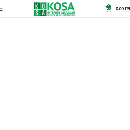
0
0.00
ГР