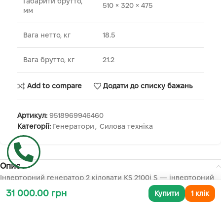
Габарити брутто,
510 × 320 × 475
мм
Вага нетто, кг
18.5
Вага брутто, кг
21.2
Add to compare
Додати до списку бажань
Артикул:
9518969946460
Категорії:
Генератори
,
Силова техніка
Опис
Інверторний генератор 2 кіловати KS 2100i S — інверторний
бензиновий генератор, який ідеально підходить як «домашній
31 000.00 грн
Купити
1 клік
резерв» на час відключень електроенергії, а також для дачі,
виїздів і кемпінгу. Він дає стабільну напругу
230 В / 50 Гц
та
завдяки інверторній технології підходить для
чутливої