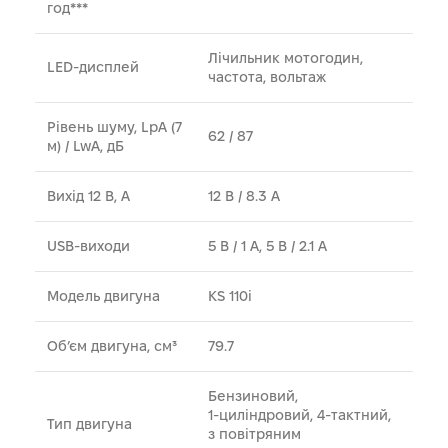
год***
Лічильник мотогодин,
LED‑дисплей
частота, вольтаж
Рівень шуму, LpA (7
62 / 87
м) / LwA, дБ
Вихід 12 В, А
12 В / 8.3 А
USB‑виходи
5 В / 1 A, 5 В / 2.1 A
Модель двигуна
KS 110i
Об’єм двигуна, см³
79.7
Бензиновий,
1‑циліндровий, 4‑тактний,
Тип двигуна
з повітряним